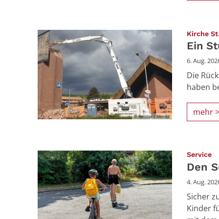
Kirche St
Ein S
6. Aug. 202
Die Rück
haben be
mehr 
© Bernhard Meinke
:
Service
Den S
4. Aug. 202
Sicher z
Kinder f