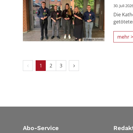
30. Juli 202
Die Kath
getötete
mehr 
© Kathrin Schmitt
Vorherige Seite
Nächste Seite
1
2
3
Abo-Service
Redak