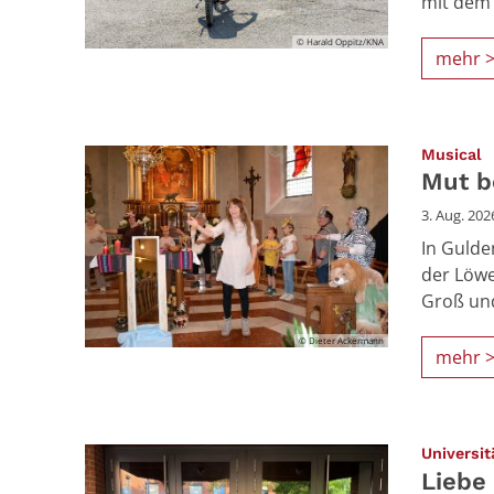
mit dem 
© Harald Oppitz/KNA
mehr 
:
Musical
Mut b
3. Aug. 202
In Gulde
der Löwe
Groß und 
© Dieter Ackermann
mehr 
Universit
Liebe 