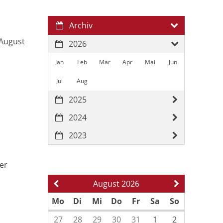
Archiv
 August
2026
Jan
Feb
Mär
Apr
Mai
Jun
Jul
Aug
2025
2024
2023
er
August 2026
Vorherige Seite
Nächste Sei
Mo
Di
Mi
Do
Fr
Sa
So
27
28
29
30
31
1
2