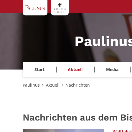
Zum Inhalt springen
Paulinu
Start
Aktuell
Media
Paulinus
Aktuell
Nachrichten
Nachrichten aus dem Bi
Wallfahrt