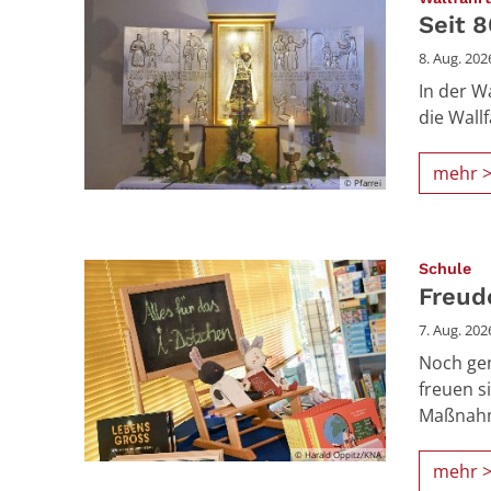
Seit 
8. Aug. 202
In der Wa
die Wall
mehr 
© Pfarrei
:
Schule
Freud
7. Aug. 202
Noch gen
freuen si
Maßnahme
© Harald Oppitz/KNA
mehr 