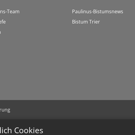
ons-Team
Paulinus-Bistumsnews
efe
Bistum Trier
n
ärung
lich Cookies