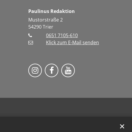
Paulinus Redaktion
Mustorstraße 2
54290
Trier
0651 7105-610
Klick zum E-Mail senden
Bistum Trier auf Instragram
Bistum Trier auf Facebook
Bistum Trier auf You
✕