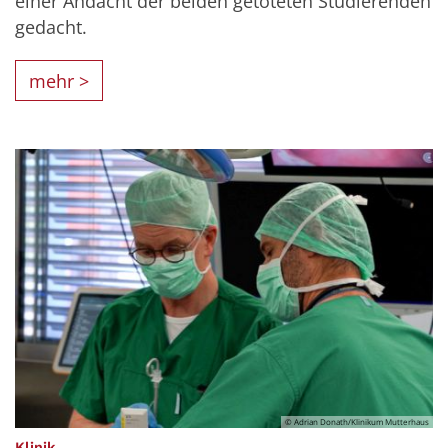
einer Andacht der beiden getöteten Studierenden
gedacht.
mehr >
© Adrian Donath/Klinikum Mutterhaus
:
Klinik