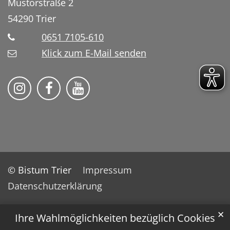
Mustorstraße 2
54290
Trier
0651 7105-610
Klick zum E-Mail senden
Bistum Trier auf Instragram
Bistum Trier auf Facebook
Bistum Trier auf YouTube
© Bistum Trier
Impressum
Datenschutzerklärung
✕
Ihre Wahlmöglichkeiten bezüglich Cookies