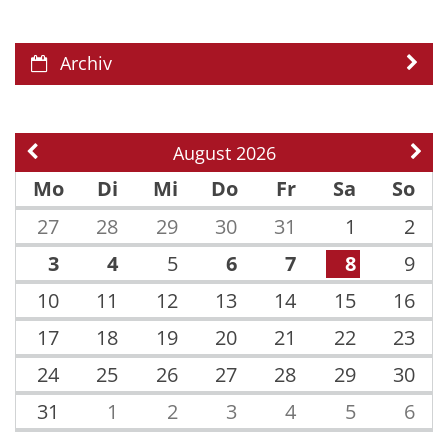
Archiv
August 2026
Vorherige Seite
Näch
Mo
Di
Mi
Do
Fr
Sa
So
27
28
29
30
31
1
2
3
4
5
6
7
8
9
10
11
12
13
14
15
16
17
18
19
20
21
22
23
24
25
26
27
28
29
30
31
1
2
3
4
5
6