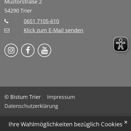
Mustorstraße 2
54290
Trier
0651 7105-610
Klick zum E-Mail senden
Bistum Trier auf Instragram
Bistum Trier auf Facebook
Bistum Trier auf YouTube
© Bistum Trier
Impressum
Datenschutzerklärung
✕
Ihre Wahlmöglichkeiten bezüglich Cookies