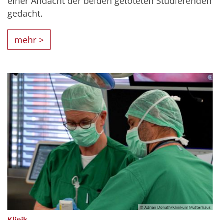
einer Andacht der beiden getöteten Studierenden
gedacht.
mehr >
© Adrian Donath/Klinikum Mutterhaus
:
Klinik