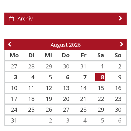
Archiv
August 2026
Vorherige Seite
Näch
Mo
Di
Mi
Do
Fr
Sa
So
27
28
29
30
31
1
2
3
4
5
6
7
8
9
10
11
12
13
14
15
16
17
18
19
20
21
22
23
24
25
26
27
28
29
30
31
1
2
3
4
5
6