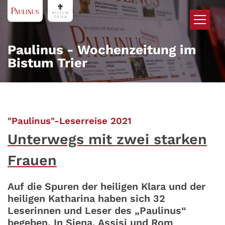
Zum Inhalt springen
Paulinus - Wochenzeitung im
Bistum Trier
:
"Paulinus"-Leserreise 2021
Unterwegs mit zwei starken
Frauen
Auf die Spuren der heiligen Klara und der
heiligen Katharina haben sich 32
Leserinnen und Leser des „Paulinus“
begeben. In Siena, Assisi und Rom