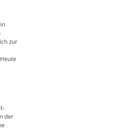
in
n
ich zur
 Heute
t-
n der
ne