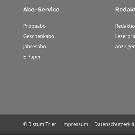
Abo-Service
Redak
Probeabo
Redakti
Geschenkabo
Leserbri
Jahresabo
Anzeige
E-Paper
© Bistum Trier
Impressum
Datenschutzerkl