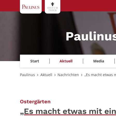
Zum Inhalt springen
Paulinu
Start
Aktuell
Media
Paulinus
Aktuell
Nachrichten
„Es macht etwas m
:
Ostergärten
„Es macht etwas mit ei