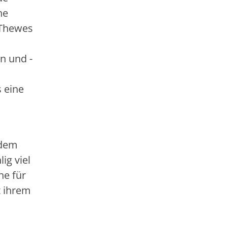
ne
-Thewes
n und -
 eine
udem
ig viel
he für
t ihrem