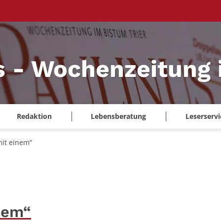
s - Wochenzeitung 
Redaktion
Lebensberatung
Leserservi
it einem“
nem“