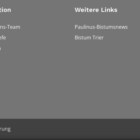
tion
Weitere Links
ons-Team
Paulinus-Bistumsnews
efe
Bistum Trier
n
ärung