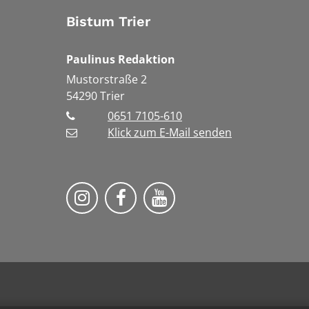
Bistum Trier
Paulinus Redaktion
Mustorstraße 2
54290
Trier
0651 7105-610
Klick zum E-Mail senden
Bistum Trier auf Instragram
Bistum Trier auf Facebook
Bistum Trier auf You