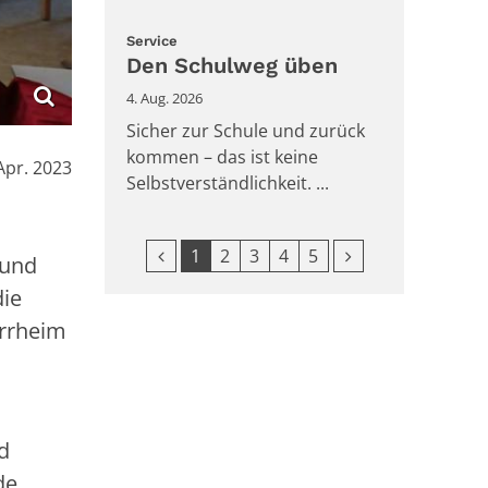
:
Service
Den Schulweg üben
4. Aug. 2026
Sicher zur Schule und zurück
kommen – das ist keine
:
Apr. 2023
Selbstverständlichkeit. ...
Vorherige Seite
Nächste Seite
1
2
3
4
5
 und
die
arrheim
d
de