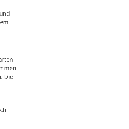
 und
 dem
arten
nommen
. Die
ch: