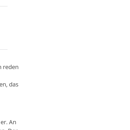
h reden
en, das
mer. An