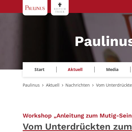
Zum Inhalt springen
Paulinu
Start
Aktuell
Media
Paulinus
Aktuell
Nachrichten
Vom Unterdrückte
Workshop „Anleitung zum Mutig-Sein
Vom Unterdrückten zum