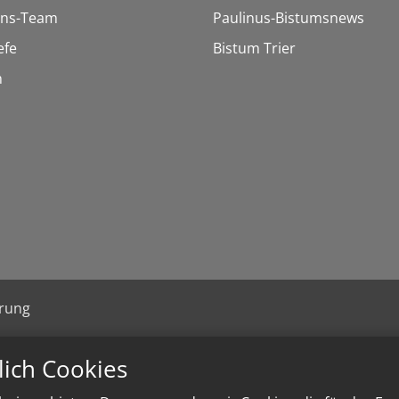
ons-Team
Paulinus-Bistumsnews
efe
Bistum Trier
n
ärung
lich Cookies