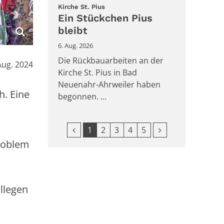
:
Kirche St. Pius
Ein Stückchen Pius
bleibt
6. Aug. 2026
Die Rückbauarbeiten an der
:
Aug. 2024
Kirche St. Pius in Bad
Neuenahr-Ahrweiler haben
h. Eine
begonnen. ...
Vorherige Seite
Nächste Seite
1
2
3
4
5
problem
llegen