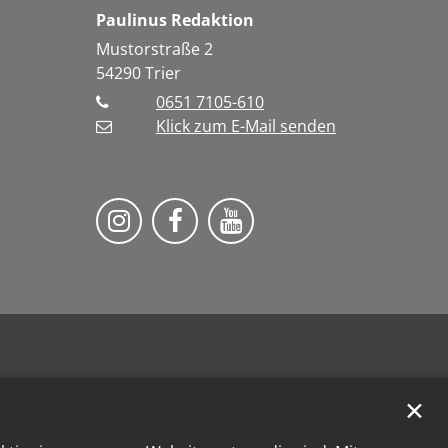
Paulinus Redaktion
Mustorstraße 2
54290
Trier
0651 7105-610
Klick zum E-Mail senden
Bistum Trier auf Instragram
Bistum Trier auf Facebook
Bistum Trier auf You
✕