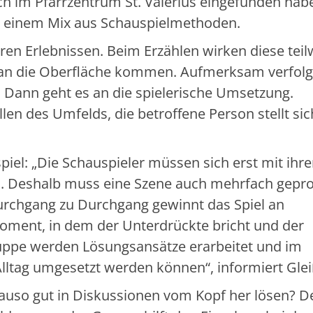
ch im Pfarrzentrum St. Valerius eingefunden hab
t einem Mix aus Schauspielmethoden.
ren Erlebnissen. Beim Erzählen wirken diese teil
 an die Oberfläche kommen. Aufmerksam verfolg
h. Dann geht es an die spielerische Umsetzung.
n des Umfelds, die betroffene Person stellt sic
piel: „Die Schauspieler müssen sich erst mit ihr
en. Deshalb muss eine Szene auch mehrfach gepr
Durchgang zu Durchgang gewinnt das Spiel an
Moment, in dem der Unterdrückte bricht und der
ruppe werden Lösungsansätze erarbeitet und im
m Alltag umgesetzt werden können“, informiert Gle
nauso gut in Diskussionen vom Kopf her lösen? D