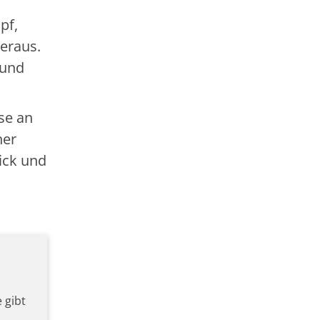
pf,
heraus.
 und
sse an
ner
lick und
 gibt