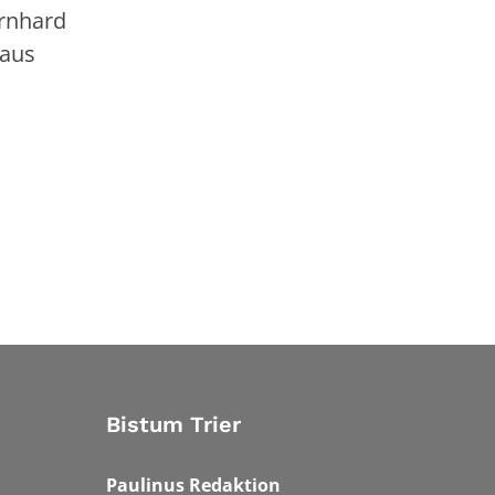
ernhard
laus
Bistum Trier
Paulinus Redaktion