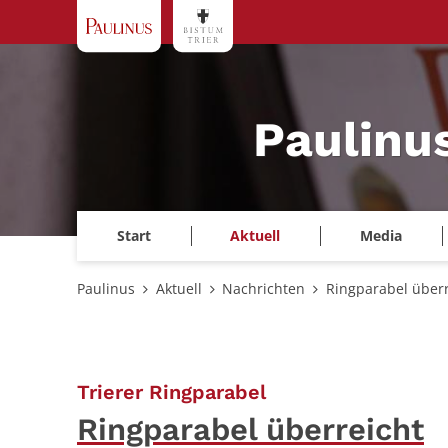
Zum Inhalt springen
Paulinu
Start
Aktuell
Media
Paulinus
Aktuell
Nachrichten
Ringparabel überr
:
Trierer Ringparabel
Ringparabel überreicht