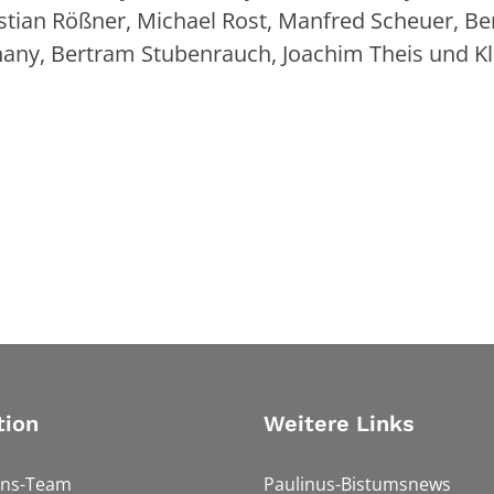
istian Rößner, Michael Rost, Manfred Scheuer, B
hany, Bertram Stubenrauch, Joachim Theis und K
tion
Weitere Links
ons-Team
Paulinus-Bistumsnews