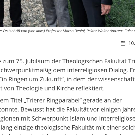
er Festschrift von (von links) Professor Marco Benini, Rektor Walter Andreas Euler
Datum
10.
ie zum 75. Jubiläum der Theologischen Fakultät Tr
 schwerpunktmäßig dem interreligiösen Dialog. E
Ein Ringen um Zukunft“, in dem der wissenschaft
von Theologie und Kirche reflektiert.
dem Titel „Trierer Ringparabel“ gerade an der
konnte. Bewusst hat die Fakultät vor einigen Jahr
igionen mit Schwerpunkt Islam und interreligiös
slang einzige theologische Fakultät mit einer sol