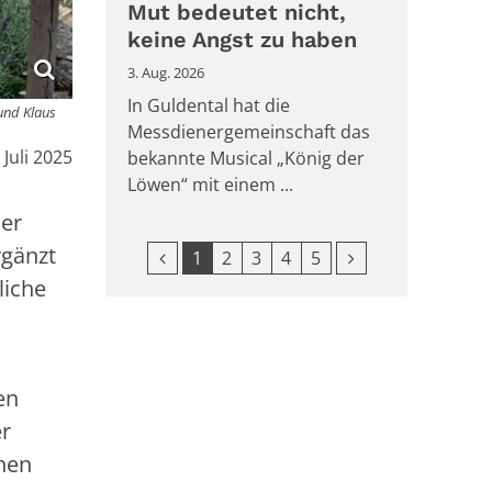
Mut bedeutet nicht,
keine Angst zu haben
3. Aug. 2026
In Guldental hat die
 und Klaus
Messdienergemeinschaft das
:
 Juli 2025
bekannte Musical „König der
Löwen“ mit einem ...
ier
rgänzt
Vorherige Seite
Nächste Seite
1
2
3
4
5
liche
en
er
chen