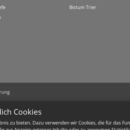
efe
Bistum Trier
n
ärung
lich Cookies
nis zu bieten. Dazu verwenden wir Cookies, die für das Fu
e zur Anzeige externer Inhalte oder zu anonymen Statisti