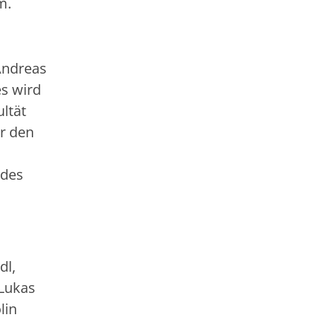
um.
Andreas
es wird
ultät
r den
 des
dl,
 Lukas
lin