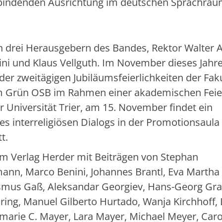
verbindenden Ausrichtung im deutschen Sprachra
en drei Herausgebern des Bandes, Rektor Walter 
ni und Klaus Vellguth. Im November dieses Jahr
der zweitägigen Jubiläumsfeierlichkeiten der Fak
lm Grün OSB im Rahmen einer akademischen Feie
Universität Trier, am 15. November findet ein
s interreligiösen Dialogs in der Promotionsaula
tt.
“ im Verlag Herder mit Beiträgen von Stephan
nn, Marco Benini, Johannes Brantl, Eva Martha
smus Gaß, Aleksandar Georgiev, Hans-Georg Gra
öring, Manuel Gilberto Hurtado, Wanja Kirchhoff,
emarie C. Mayer, Lara Mayer, Michael Meyer, Caro