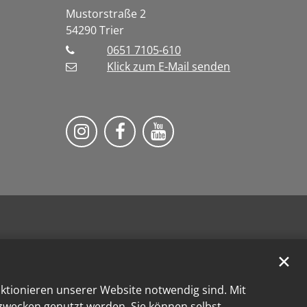
Mustorstraße 2
54290
Trier
0651 7105-610
Klick zum E-Mail senden
Bistum Trier auf Instragram
Bistum Trier auf Facebook
Bistum Trier auf You
✕
nktionieren unserer Website notwendig sind. Mit
kzwecken genutzt werden. Sie können selbst