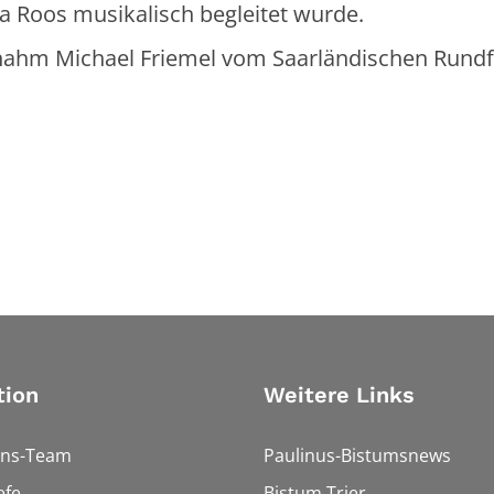
ia Roos musikalisch begleitet wurde.
rnahm Michael Friemel vom Saarländischen Rund
tion
Weitere Links
ons-Team
Paulinus-Bistumsnews
efe
Bistum Trier