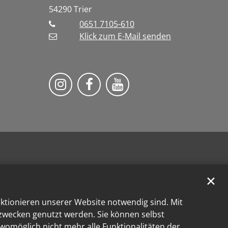
54290
Trier
0651 7105-610
Klick zum E-Mail senden
Bistum Trier auf Instragram
Bistum Trier auf Facebook
Bistum Trier auf You
✕
nktionieren unserer Website notwendig sind. Mit
kzwecken genutzt werden. Sie können selbst
 womöglich nicht mehr alle Funktionalitäten der