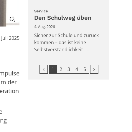
:
Service
Den Schulweg üben
4. Aug. 2026
Sicher zur Schule und zurück
:
 Juli 2025
kommen – das ist keine
Selbstverständlichkeit. ...
,
Vorherige Seite
Nächste Seite
1
2
3
4
5
Impulse
um der
eration
e
ung