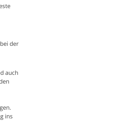
este
bei der
nd auch
 den
gen.
g ins