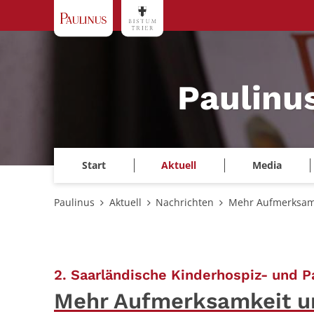
Zum Inhalt springen
Paulinu
Start
Aktuell
Media
Paulinus
Aktuell
Nachrichten
Mehr Aufmerksam
2. Saarländische Kinderhospiz- und Pa
Mehr Aufmerksamkeit u