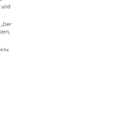
e und
 „Der
tern,
elche