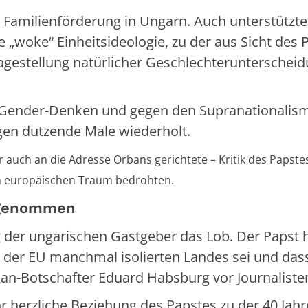
e Familienförderung in Ungarn. Auch unterstützte
„woke“ Einheitsideologie, zu der aus Sicht des 
ragestellung natürlicher Geschlechterunterschei
 Gender-Denken und gegen den Supranationalis
en dutzende Male wiederholt.
 auch an die Adresse Orbans gerichtete – Kritik des Papste
den europäischen Traum bedrohten.
rgenommen
er ungarischen Gastgeber das Lob. Der Papst 
in der EU manchmal isolierten Landes sei und das
kan-Botschafter Eduard Habsburg vor Journaliste
r herzliche Beziehung des Papstes zu der 40 Jahr