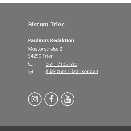
Bistum Trier
Paulinus Redaktion
Mustorstraße 2
54290
Trier
0651 7105-610
Klick zum E-Mail senden
Bistum Trier auf Instragram
Bistum Trier auf Facebook
Bistum Trier auf You