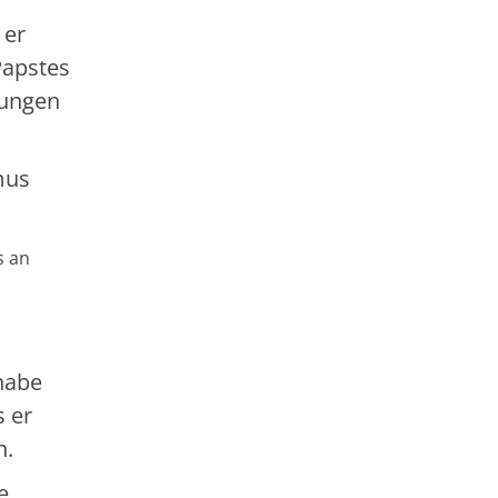
 er
Papstes
dungen
mus
s an
habe
s er
n.
e