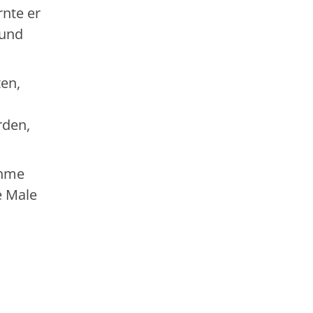
rnte er
 und
en,
rden,
ahme
e Male