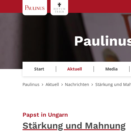
Zum Inhalt springen
Paulinu
Start
Aktuell
Media
Paulinus
Aktuell
Nachrichten
Stärkung und Ma
:
Papst in Ungarn
Stärkung und Mahnung