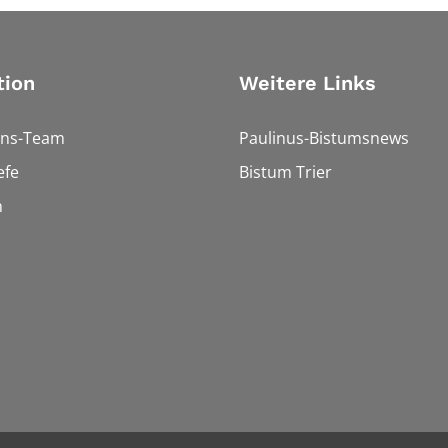
tion
Weitere Links
ons-Team
Paulinus-Bistumsnews
efe
Bistum Trier
n