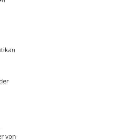
atikan
der
.
er von