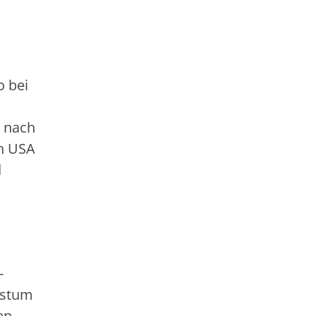
o bei
r nach
en USA
d
-
istum
en