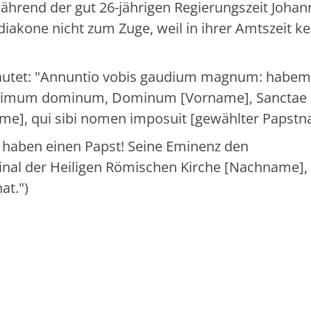
hrend der gut 26-jährigen Regierungszeit Johan
diakone nicht zum Zuge, weil in ihrer Amtszeit ke
lautet: "Annuntio vobis gaudium magnum: habe
ssimum dominum, Dominum [Vorname], Sanctae
e], qui sibi nomen imposuit [gewählter Papstn
r haben einen Papst! Seine Eminenz den
nal der Heiligen Römischen Kirche [Nachname],
at.")