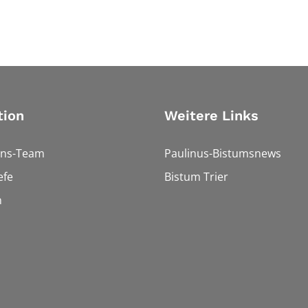
tion
Weitere Links
ons-Team
Paulinus-Bistumsnews
efe
Bistum Trier
n