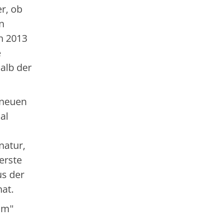
r, ob
n
n 2013
e
alb der
 neuen
al
natur,
erste
us der
hat.
am"