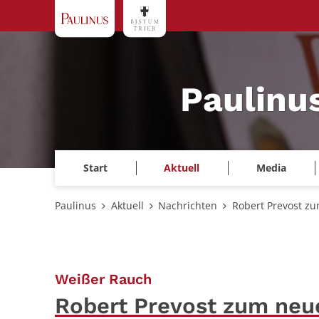
Zum Inhalt springen
Paulinu
Start
Aktuell
Media
Paulinus
Aktuell
Nachrichten
Robert Prevost z
:
Weißer Rauch
Robert Prevost zum neu