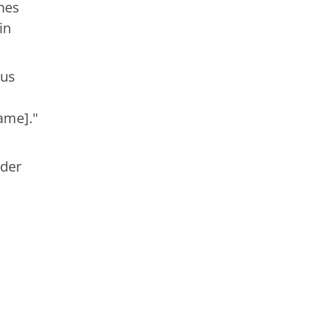
nes
in
mus
ame]."
 der