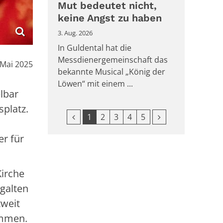
Mut bedeutet nicht,
keine Angst zu haben
3. Aug. 2026
In Guldental hat die
Messdienergemeinschaft das
m:
 Mai 2025
bekannte Musical „König der
Löwen“ mit einem ...
lbar
platz.
Vorherige Seite
Nächste Seite
1
2
3
4
5
r für
Kirche
galten
tweit
ammen.