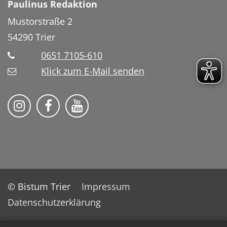
Paulinus Redaktion
Mustorstraße 2
54290
Trier
0651 7105-610
Klick zum E-Mail senden
Bistum Trier auf Instragram
Bistum Trier auf Facebook
Bistum Trier auf YouTube
© Bistum Trier
Impressum
Datenschutzerklärung