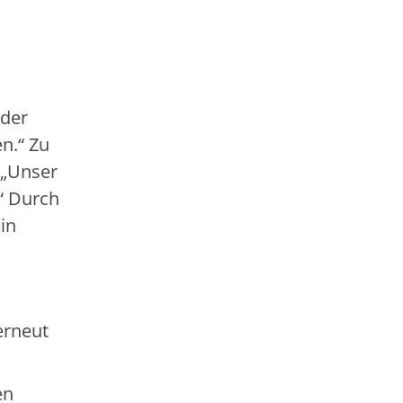
 der
n.“ Zu
 „Unser
.“ Durch
in
erneut
en