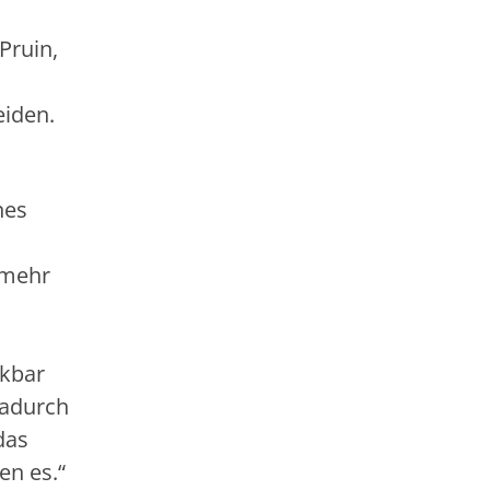
Pruin,
eiden.
nes
 mehr
rkbar
dadurch
das
en es.“