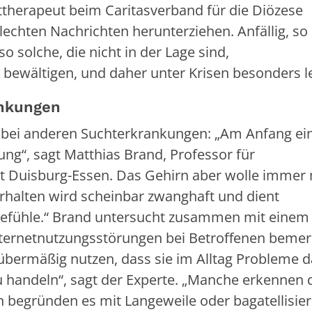
httherapeut beim Caritasverband für die Diözese
lechten Nachrichten herunterziehen. Anfällig, so 
o solche, die nicht in der Lage sind,
 bewältigen, und daher unter Krisen besonders l
ankungen
 bei anderen Suchterkrankungen: „Am Anfang ei
ng“, sagt Matthias Brand, Professor für
ät Duisburg-Essen. Das Gehirn aber wolle immer
erhalten wird scheinbar zwanghaft und dient
Gefühle.“ Brand untersucht zusammen mit einem
ternetnutzungsstörungen bei Betroffenen beme
o übermäßig nutzen, dass sie im Alltag Probleme 
u handeln“, sagt der Experte. „Manche erkennen 
 begründen es mit Langeweile oder bagatellisier