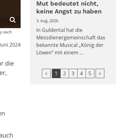
Mut bedeutet nicht,
keine Angst zu haben
3. Aug. 2026
In Guldental hat die
dy auch
Messdienergemeinschaft das
m:
 Juni 2024
bekannte Musical „König der
Löwen“ mit einem ...
r die
er,
Vorherige Seite
Nächste Seite
1
2
3
4
5
en
 auch