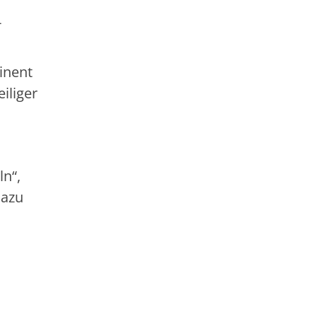
-
inent
iliger
ln“,
dazu