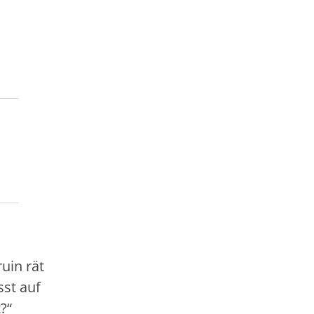
:
uin rät
sst auf
?“