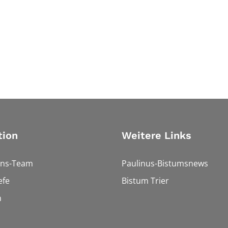
tion
Weitere Links
ons-Team
Paulinus-Bistumsnews
efe
Bistum Trier
n