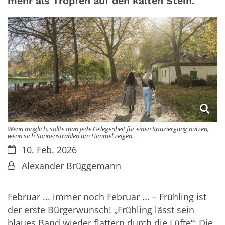
mehr als Tropfen auf den kalten Stein.
Wenn möglich, sollte man jede Gelegenheit für einen Spaziergang nutzen,
wenn sich Sonnenstrahlen am Himmel zeigen.
Datum:
10. Feb. 2026
Von:
Alexander Brüggemann
Februar ... immer noch Februar ... – Frühling ist
der erste Bürgerwunsch! „Frühling lässt sein
blaues Band wieder flattern durch die Lüfte“: Die