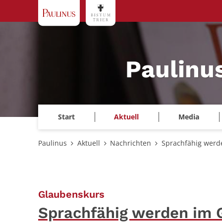
Zum Inhalt springen
Paulinu
Start
Aktuell
Media
Paulinus
Aktuell
Nachrichten
Sprachfähig werd
:
Glaubenskurs
Sprachfähig werden im 