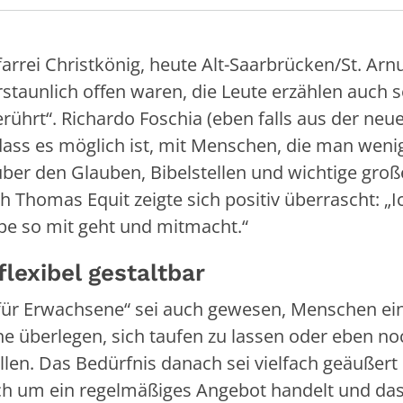
rrei Christkönig, heute Alt-Saarbrücken/St. Arnu
rstaunlich offen waren, die Leute erzählen auch 
berührt“. Richardo Foschia (eben falls aus der neu
„dass es möglich ist, mit Menschen, die man weni
ber den Glauben, Bibelstellen und wichtige groß
h Thomas Equit zeigte sich positiv überrascht: „
ppe so mit geht und mitmacht.“
lexibel gestaltbar
 für Erwachsene“ sei auch gewesen, Menschen ei
ne überlegen, sich taufen zu lassen oder eben n
len. Das Bedürfnis danach sei vielfach geäußert
ich um ein regelmäßiges Angebot handelt und das