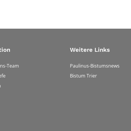
tion
Weitere Links
ons-Team
Paulinus-Bistumsnews
efe
Bistum Trier
n