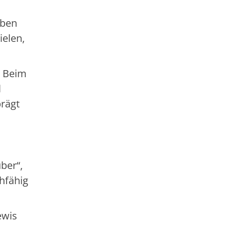
uben
elen,
. Beim
l
prägt
ber“,
hfähig
ewis