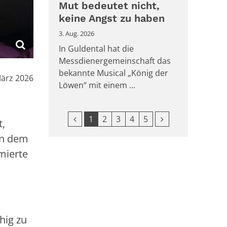
Mut bedeutet nicht,
keine Angst zu haben
3. Aug. 2026
In Guldental hat die
Messdienergemeinschaft das
bekannte Musical „König der
März 2026
Löwen“ mit einem ...
Vorherige Seite
Nächste Seite
1
2
3
4
5
t,
nn dem
mierte
hig zu