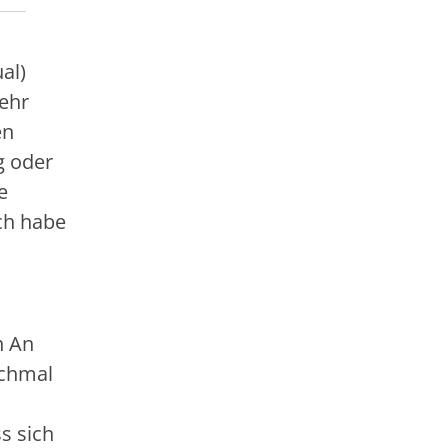
al)
sehr
en
g oder
e
Ich habe
n An
ochmal
s sich