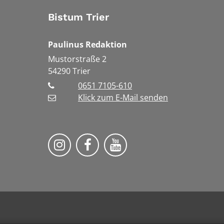
Bistum Trier
Paulinus Redaktion
Mustorstraße 2
54290
Trier
0651 7105-610
Klick zum E-Mail senden
Bistum Trier auf Instragram
Bistum Trier auf Facebook
Bistum Trier auf You