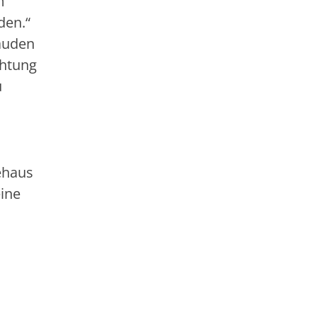
m
den.“
äuden
chtung
u
ehaus
eine