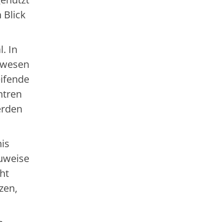
 Blick
. In
gewesen
eifende
ntren
erden
nis
auweise
ht
zen,