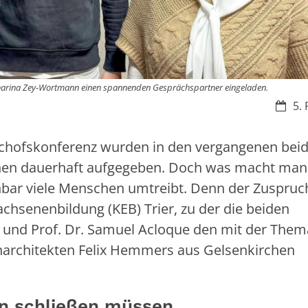
atharina Zey-Wortmann einen spannenden Gesprächspartner eingeladen.
Datum
5. 
chofskonferenz wurden in den vergangenen bei
chen dauerhaft aufgegeben. Doch was macht man
nbar viele Menschen umtreibt. Denn der Zuspruc
chsenenbildung (KEB) Trier, zu der die beiden
und Prof. Dr. Samuel Acloque den mit der Them
nenarchitekten Felix Hemmers aus Gelsenkirchen
n schließen müssen