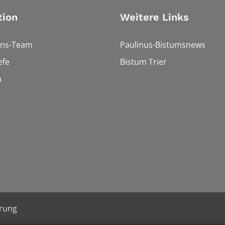
tion
Weitere Links
ons-Team
Paulinus-Bistumsnews
efe
Bistum Trier
n
ärung