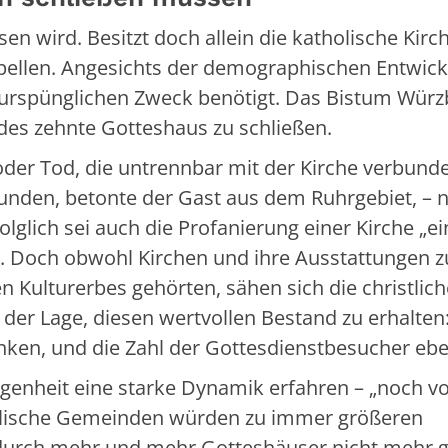
en wird. Besitzt doch allein die katholische Kirc
pellen. Angesichts der demographischen Entwic
urspünglichen Zweck benötigt. Das Bistum Würz
jedes zehnte Gotteshaus zu schließen.
der Tod, die untrennbar mit der Kirche verbunde
unden, betonte der Gast aus dem Ruhrgebiet, – 
olglich sei auch die Profanierung einer Kirche „ei
 Doch obwohl Kirchen und ihre Ausstattungen z
 Kulturerbes gehörten, sähen sich die christlic
er Lage, diesen wertvollen Bestand zu erhalten
ken, und die Zahl der Gottesdienstbesucher eben
enheit eine starke Dynamik erfahren – „noch vo
holische Gemeinden würden zu immer größeren
rch mehr und mehr Gotteshäuser nicht mehr g