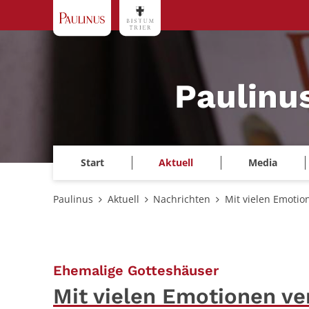
Zum Inhalt springen
Paulinu
Start
Aktuell
Media
Paulinus
Aktuell
Nachrichten
Mit vielen Emoti
:
Ehemalige Gotteshäuser
Mit vielen Emotionen v