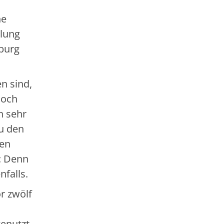
he
klung
burg
n sind,
noch
n sehr
u den
hen
: Denn
falls.
r zwölf
enutzt