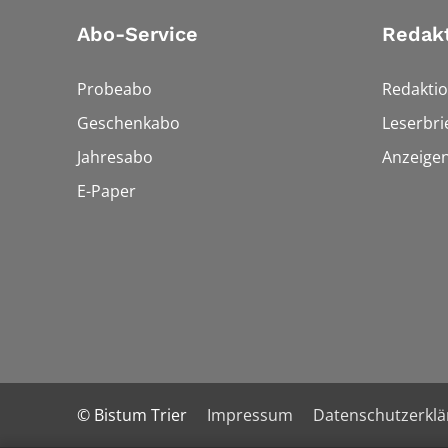
Abo-Service
Redak
Probeabo
Redakti
Geschenkabo
Leserbri
Jahresabo
Anzeige
E-Paper
© Bistum Trier
Impressum
Datenschutzerkl