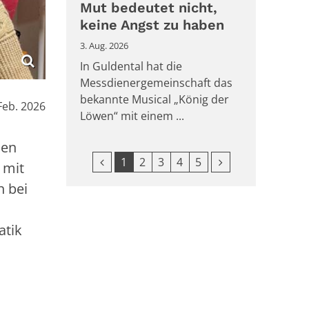
Mut bedeutet nicht,
keine Angst zu haben
3. Aug. 2026
In Guldental hat die
Messdienergemeinschaft das
bekannte Musical „König der
:
Feb. 2026
Löwen“ mit einem ...
den
Vorherige Seite
Nächste Seite
1
2
3
4
5
 mit
h bei
atik