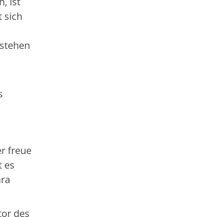
, ist
t sich
 stehen
s
er freue
t es
ara
tor des