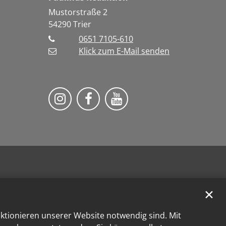
Mustorstraße 2
54290
Trier
0651 7105-610
Klick zum E-Mail senden
Bistum Trier auf Instragram
Bistum Trier auf Facebook
Bistum Trier auf You
✕
nktionieren unserer Website notwendig sind. Mit