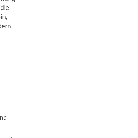
 die
in,
dern
ine