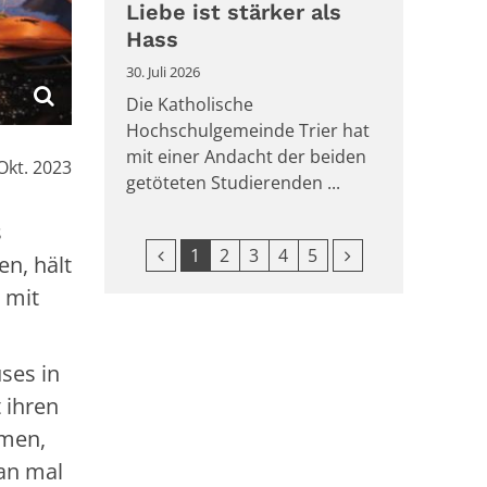
Liebe ist stärker als
Hass
30. Juli 2026
Die Katholische
Hochschulgemeinde Trier hat
mit einer Andacht der beiden
Okt. 2023
getöteten Studierenden ...
s
Vorherige Seite
Nächste Seite
1
2
3
4
5
n, hält
 mit
uses in
 ihren
mmen,
man mal