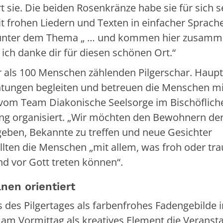
rt sie. Die beiden Rosenkränze habe sie für sich s
t frohen Liedern und Texten in einfacher Sprach
er unter dem Thema „ … und kommen hier zusam
t, ich danke dir für diesen schönen Ort.“
hr als 100 Menschen zählenden Pilgerschar. Haupt
htungen begleiten und betreuen die Menschen mi
vom Team Diakonische Seelsorge im Bischöflich
tung organisiert. „Wir möchten den Bewohnern de
eben, Bekannte zu treffen und neue Gesichter
lten die Menschen „mit allem, was froh oder tra
nd vor Gott treten können“.
nen orientiert
des Pilgertages als farbenfrohes Fadengebilde 
 am Vormittag als kreatives Element die Veranst