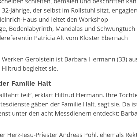
heiben schleifen, bemalen und beschriften kann
-Jährige, der selbst im Rollstuhl sitzt, engagier
 Heinrich-Haus und leitet den Workshop
e, Bodenlabyrinth, Mandalas und Schwungtuch
referentin Patricia Alt vom Kloster Ebernach
l Werken Gerolstein ist Barbara Hermann (33) au
 Hiltrud begleitet sie.
er Familie Halt
lfahrt teil“, erklärt Hiltrud Hermann. Ihre Tocht
sdienste gäben der Familie Halt, sagt sie. Da is
enst unter den acht Messdienern entdeckt: Barb
er Herz-Jesu-Priester Andreas Pohl, ehemals Rek