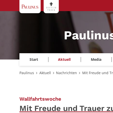
Zum Inhalt springen
Paulinu
Start
Aktuell
Media
Paulinus
Aktuell
Nachrichten
Mit Freude und Tr
:
Wallfahrtswoche
Mit Freude und Trauer z