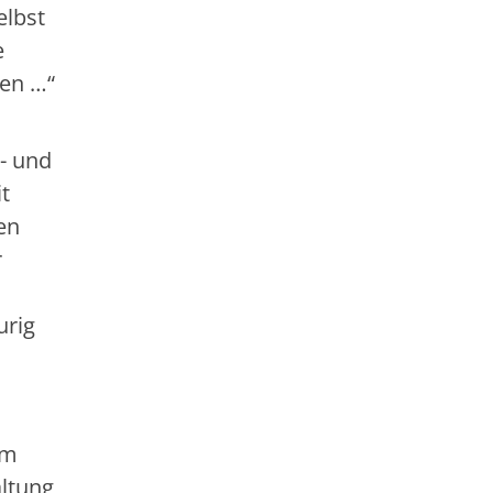
elbst
e
men …“
- und
t
en
r
urig
im
altung