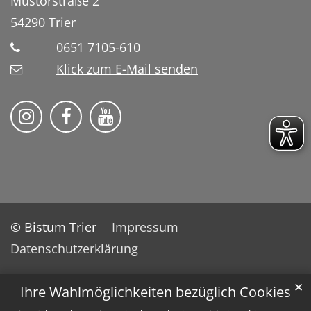
Mustorstraße 2
54290
Trier
0651 7105-610
Klick zum E-Mail senden
Bistum Trier auf Instragram
Bistum Trier auf Facebook
Bistum Trier auf YouTube
© Bistum Trier
Impressum
Datenschutzerklärung
✕
Ihre Wahlmöglichkeiten bezüglich Cookies