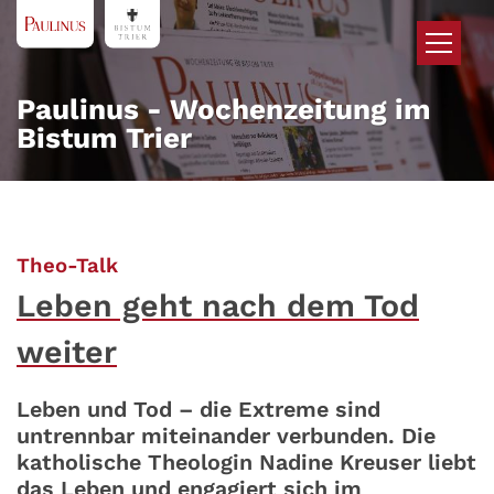
Zum Inhalt springen
Paulinus - Wochenzeitung im
Bistum Trier
:
Theo-Talk
Leben geht nach dem Tod
weiter
Leben und Tod – die Extreme sind
untrennbar miteinander verbunden. Die
katholische Theologin Nadine Kreuser liebt
das Leben und engagiert sich im