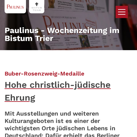
Zum Inhalt springen
Paulinus - Wochenzeitung im
Bistum Trier
:
Buber-Rosenzweig-Medaille
Hohe christlich-jüdische
Ehrung
Mit Ausstellungen und weiteren
Kulturangeboten ist es einer der
wichtigsten Orte jüdischen Lebens in
Deutschland: Dafür erhielt das Berliner