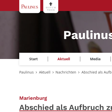
Zum Inhalt springen
Paulinu
Start
Aktuell
Media
Paulinus
Aktuell
Nachrichten
Abschied als Auf
:
Marienburg
Abschied als Aufbruch 