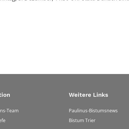
tion
Weitere Links
ons-Team
Paulinus-Bistumsnews
efe
Bistum Trier