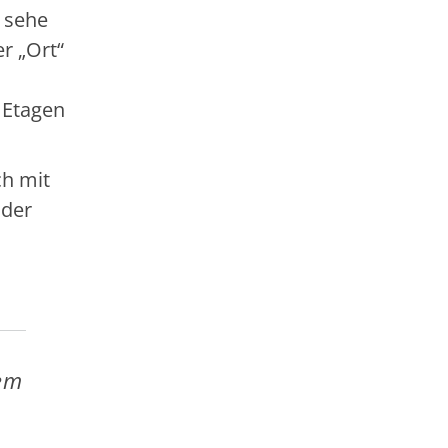
 sehe
r „Ort“
 Etagen
ch mit
 der
dem