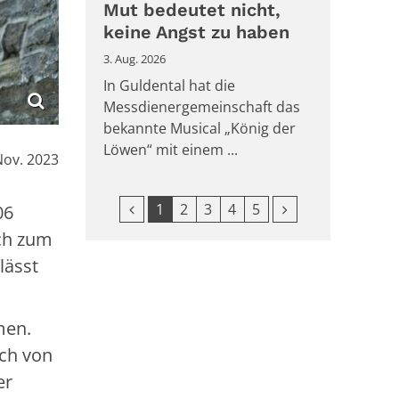
Mut bedeutet nicht,
keine Angst zu haben
3. Aug. 2026
In Guldental hat die
Messdienergemeinschaft das
bekannte Musical „König der
Löwen“ mit einem ...
Nov. 2023
Vorherige Seite
Nächste Seite
1
2
3
4
5
006
och zum
lässt
men.
ch von
er