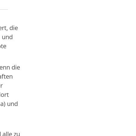
rt, die
n und
ote
enn die
aften
r
ort
ja) und
 alle zu