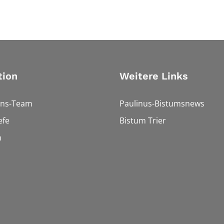
tion
Weitere Links
ons-Team
Paulinus-Bistumsnews
efe
Bistum Trier
n