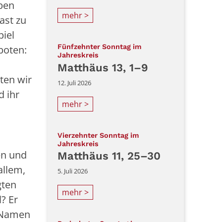
ben
mehr >
ast zu
piel
Fünfzehnter Sonntag im
boten:
:
Jahreskreis
Matthäus 13, 1–9
ten wir
12. Juli 2026
d ihr
mehr >
Vierzehnter Sonntag im
:
Jahreskreis
en und
Matthäus 11, 25–30
allem,
5. Juli 2026
gten
mehr >
? Er
m Namen