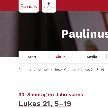
Zum Inhalt springen
Paulinu
Start
Aktuell
Media
Paulinus
Aktuell
Unser Glaube
Lukas 21, 5–19
:
33. Sonntag im Jahreskreis
Lukas 21, 5–19