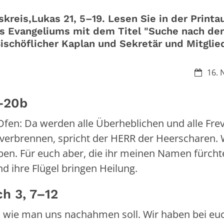
reis,Lukas 21, 5–19. Lesen Sie in der Print
es Evangeliums mit dem Titel "Suche nach d
Bischöflicher Kaplan und Sekretär und Mitglie
Datum:
16. 
 19–20b
Ofen: Da werden alle Überheblichen und alle Frev
 verbrennen, spricht der HERR der Heerscharen.
en. Für euch aber, die ihr meinen Namen fürchte
d ihre Flügel bringen Heilung.
h 3, 7–12
t, wie man uns nachahmen soll. Wir haben bei eu