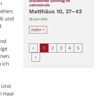
Dreizehnter Sonntag im
on
:
Jahreskreis
hehen;
Matthäus 10, 37–42
lk und
28. Juni 2026
d
mehr >
und
Vorherige Seite
1
2
3
4
5
ige
nnen.
Nächste Seite
 ich
. Und
n Haar