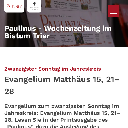
Zum Inhalt springen
Paulinus - Wochenzeitung im
Bistum Trier
:
Zwanzigster Sonntag im Jahreskreis
Evangelium Matthäus 15, 21–
28
Evangelium zum zwanzigsten Sonntag im
Jahreskreis: Evangelium Matthäus 15, 21–
28. Lesen Sie in der Printausgabe des
„Paulinus“ dazu die Auslegung des