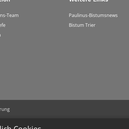
ons-Team
Paulinus-Bistumsnews
efe
Bistum Trier
n
ärung
lich Cookies