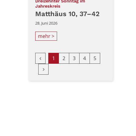
Dreizehnter Sonntag im
:
Jahreskreis
Matthäus 10, 37–42
28. Juni 2026
mehr >
Vorherige Seite
1
2
3
4
5
Nächste Seite