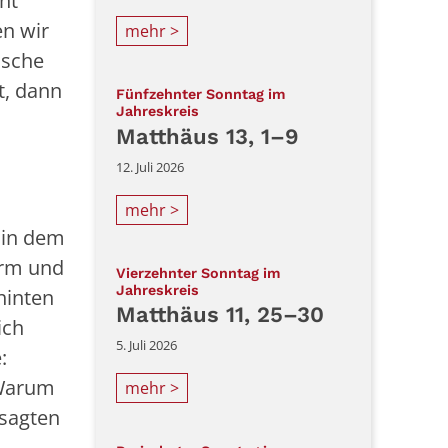
ht
en wir
mehr >
ische
t, dann
Fünfzehnter Sonntag im
:
Jahreskreis
Matthäus 13, 1–9
12. Juli 2026
mehr >
 in dem
urm und
Vierzehnter Sonntag im
:
Jahreskreis
hinten
Matthäus 11, 25–30
ich
5. Juli 2026
:
: Warum
mehr >
 sagten