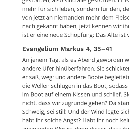
gestorben, also sind alle gestorben. Er i
mehr für sich leben, sondern für den, d
von jetzt an niemanden mehr dem Fleisc
nach gekannt haben, jetzt kennen wir ih
ist er eine neue Schöpfung: Das Alte ist
Evangelium Markus 4, 35–41
An jenem Tag, als es Abend geworden war
andere Ufer hinüberfahren. Sie schickte
er saß, weg; und andere Boote begleitete
die Wellen schlugen in das Boot, sodass 
im Boot auf einem Kissen und schlief. S
nicht, dass wir zugrunde gehen? Da sta
Schweig, sei still! Und der Wind legte sic
habt ihr solche Angst? Habt ihr noch kei
zueinander: Wer ist denn dieser, dass 