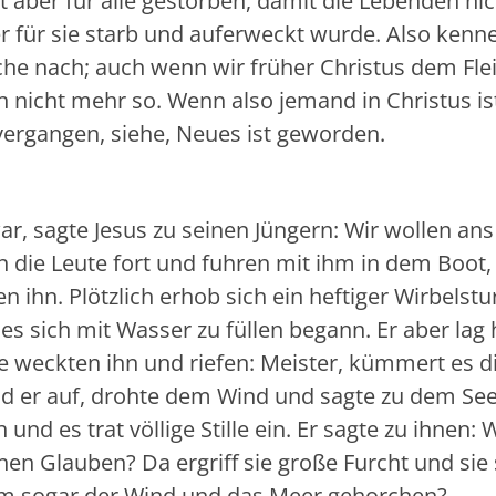
st aber für alle gestorben, damit die Lebenden nic
er für sie starb und auferweckt wurde. Also kenn
he nach; auch wenn wir früher Christus dem Fle
n nicht mehr so. Wenn also jemand in Christus is
 vergangen, siehe, Neues ist geworden.
, sagte Jesus zu seinen Jüngern: Wir wollen ans
n die Leute fort und fuhren mit ihm in dem Boot,
n ihn. Plötzlich erhob sich ein heftiger Wirbelst
es sich mit Wasser zu füllen begann. Er aber lag 
ie weckten ihn und riefen: Meister, kümmert es d
nd er auf, drohte dem Wind und sagte zu dem See
h und es trat völlige Stille ein. Er sagte zu ihnen
nen Glauben? Da ergriff sie große Furcht und sie
ihm sogar der Wind und das Meer gehorchen?