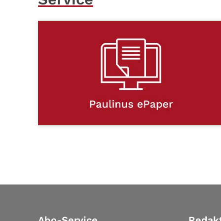
Abo-Service
Redak