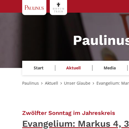
Zum Inhalt springen
Paulinu
Start
Aktuell
Media
Paulinus
Aktuell
Unser Glaube
Evangelium: Mar
:
Zwölfter Sonntag im Jahreskreis
Evangelium: Markus 4, 