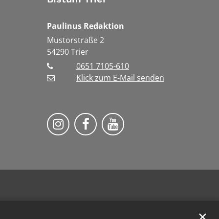
Paulinus Redaktion
Mustorstraße 2
54290
Trier
0651 7105-610
Klick zum E-Mail senden
Bistum Trier auf Instragram
Bistum Trier auf Facebook
Bistum Trier auf You
✕