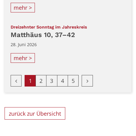
mehr >
:
Dreizehnter Sonntag im Jahreskreis
Matthäus 10, 37–42
28. Juni 2026
mehr >
Vorherige Seite
Nächste Seite
1
2
3
4
5
zurück zur Übersicht