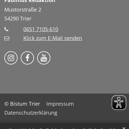
Mustorstraße 2
54290
Trier
0651 7105-610
Klick zum E-Mail senden
Bistum Trier auf Instragram
Bistum Trier auf Facebook
Bistum Trier auf YouTube
© Bistum Trier
Impressum
Datenschutzerklärung
✕