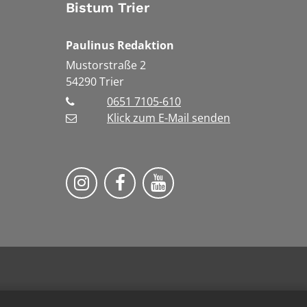
Bistum Trier
Paulinus Redaktion
Mustorstraße 2
54290
Trier
0651 7105-610
Klick zum E-Mail senden
Bistum Trier auf Instragram
Bistum Trier auf Facebook
Bistum Trier auf You