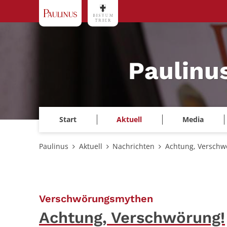
Zum Inhalt springen
Paulinu
Start
Aktuell
Media
Paulinus
Aktuell
Nachrichten
Achtung, Verschw
:
Verschwörungsmythen
Achtung, Verschwörung!