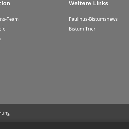
tion
Weitere Links
ons-Team
Paulinus-Bistumsnews
efe
Bistum Trier
n
ärung