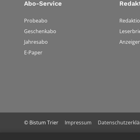
Abo-Service
Redak
Probeabo
Redakti
Geschenkabo
Leserbri
Jahresabo
Anzeige
E-Paper
© Bistum Trier
Impressum
Datenschutzerkl