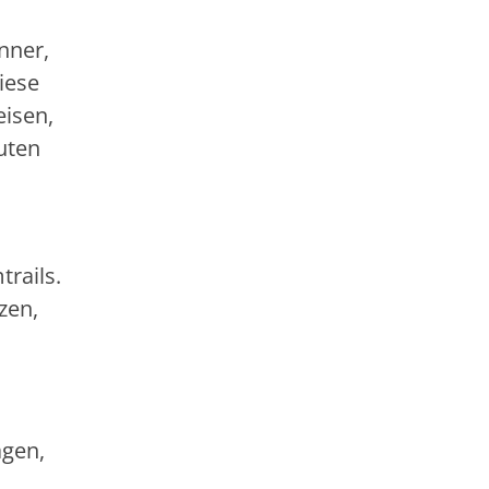
nner,
iese
eisen,
guten
rails.
zen,
agen,