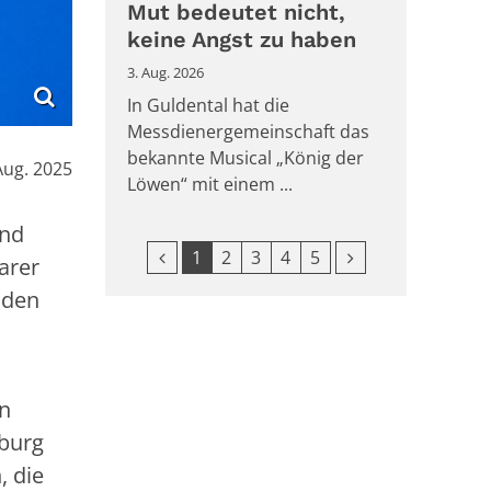
Mut bedeutet nicht,
keine Angst zu haben
3. Aug. 2026
In Guldental hat die
Messdienergemeinschaft das
bekannte Musical „König der
Aug. 2025
Löwen“ mit einem ...
and
Vorherige Seite
Nächste Seite
1
2
3
4
5
arer
 den
en
nburg
, die