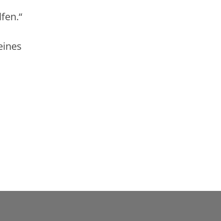
fen.“
eines