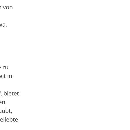
h von
wa,
e zu
it in
 bietet
en.
aubt,
eliebte