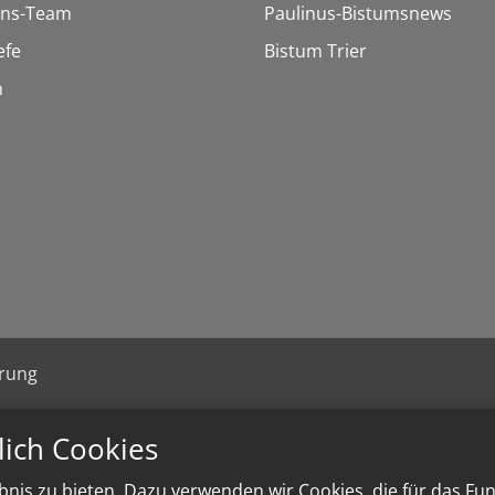
ons-Team
Paulinus-Bistumsnews
efe
Bistum Trier
n
ärung
lich Cookies
nis zu bieten. Dazu verwenden wir Cookies, die für das Fu