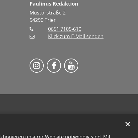
Paulinus Redaktion
Mustorstraße 2
54290
Trier
0651 7105-610
Klick zum E-Mail senden
Bistum Trier auf Instragram
Bistum Trier auf Facebook
Bistum Trier auf You
✕
nktionieren unserer Website notwendig sind. Mit