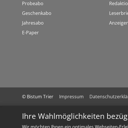
Probeabo
Redakti
Geschenkabo
Leserbri
Jahresabo
Anzeige
E-Paper
© Bistum Trier
Impressum
Datenschutzerkl
Ihre Wahlmöglichkeiten bezüg
Wir möchten Ihnen ein optimales Webseiten-Erleb