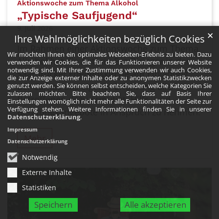
:
Aktionswoche zum Thema Alkohol
„Typische Saufjugend“
9. Juli 2026
✕
Ihre Wahlmöglichkeiten bezüglich Cookies
Im Rahmen einer Aktionswoche zum Thema
Wir möchten Ihnen ein optimales Webseiten-Erlebnis zu bieten. Dazu
Alkohol hat die Autorin Eva Biringer in der
verwenden wir Cookies, die für das Funktionieren unserer Website
notwendig sind. Mit Ihrer Zustimmung verwenden wir auch Cookies,
Saarbrücker Friedenskirche auf Einladung
die zur Anzeige externer Inhalte oder zu anonymen Statistikzwecken
der Caritas aus eigener Erfahrung alle
genutzt werden. Sie können selbst entscheiden, welche Kategorien Sie
zulassen möchten. Bitte beachten Sie, dass auf Basis Ihrer
Betroffenen dazu ermutigt, Hilfs- und
Einstellungen womöglich nicht mehr alle Funktionalitäten der Seite zur
Verfügung stehen. Weitere Informationen finden Sie in unserer
Beratungsangebote in Anspruch zu nehmen.
Datenschutzerklärung
.
Impressum
Mehr
Datenschutzerklärung
Notwendig
Externe Inhalte
Statistiken
Speichern
Alle akzeptieren