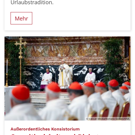
Urlaubstradition.
Mehr
© Vatican Media/Romano Siciliani/KNA
:
Außerordentliches Konsistorium