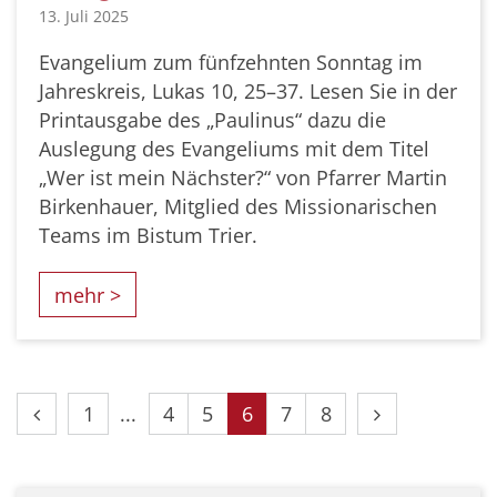
13. Juli 2025
Evangelium zum fünfzehnten Sonntag im
Jahreskreis, Lukas 10, 25–37. Lesen Sie in der
Printausgabe des „Paulinus“ dazu die
Auslegung des Evangeliums mit dem Titel
„Wer ist mein Nächster?“ von Pfarrer Martin
Birkenhauer, Mitglied des Missionarischen
Teams im Bistum Trier.
mehr >
Vorherige Seite
Erste Seite
Nächste Seit
1
4
5
6
7
8