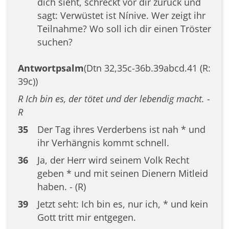
dich sieht, schreckt vor dir zurück und
sagt: Verwüstet ist Nínive. Wer zeigt ihr
Teilnahme? Wo soll ich dir einen Tröster
suchen?
Antwortpsalm
(Dtn 32,35c-36b.39abcd.41 (R:
39c))
R Ich bin es, der tötet und der lebendig macht. -
R
35
Der Tag ihres Verderbens ist nah * und
ihr Verhängnis kommt schnell.
36
Ja, der Herr wird seinem Volk Recht
geben * und mit seinen Dienern Mitleid
haben. - (R)
39
Jetzt seht: Ich bin es, nur ich, * und kein
Gott tritt mir entgegen.