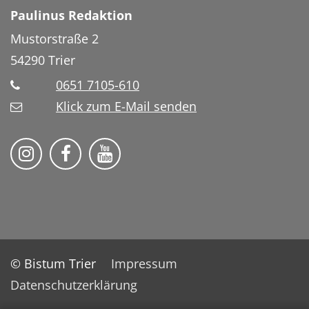
Paulinus Redaktion
Mustorstraße 2
54290
Trier
0651 7105-610
Klick zum E-Mail senden
Bistum Trier auf Instragram
Bistum Trier auf Facebook
Bistum Trier auf YouTube
© Bistum Trier
Impressum
Datenschutzerklärung