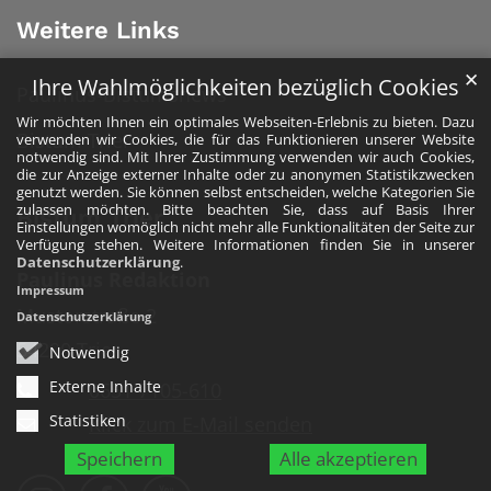
Weitere Links
✕
Ihre Wahlmöglichkeiten bezüglich Cookies
Paulinus-Bistumsnews
Wir möchten Ihnen ein optimales Webseiten-Erlebnis zu bieten. Dazu
Bistum Trier
verwenden wir Cookies, die für das Funktionieren unserer Website
notwendig sind. Mit Ihrer Zustimmung verwenden wir auch Cookies,
die zur Anzeige externer Inhalte oder zu anonymen Statistikzwecken
genutzt werden. Sie können selbst entscheiden, welche Kategorien Sie
zulassen möchten. Bitte beachten Sie, dass auf Basis Ihrer
Bistum Trier
Einstellungen womöglich nicht mehr alle Funktionalitäten der Seite zur
Verfügung stehen. Weitere Informationen finden Sie in unserer
Datenschutzerklärung
.
Paulinus Redaktion
Impressum
Mustorstraße 2
Datenschutzerklärung
54290
Trier
Notwendig
Externe Inhalte
0651 7105-610
Statistiken
Klick zum E-Mail senden
Speichern
Alle akzeptieren
Bistum Trier auf Instragram
Bistum Trier auf Facebook
Bistum Trier auf YouTube