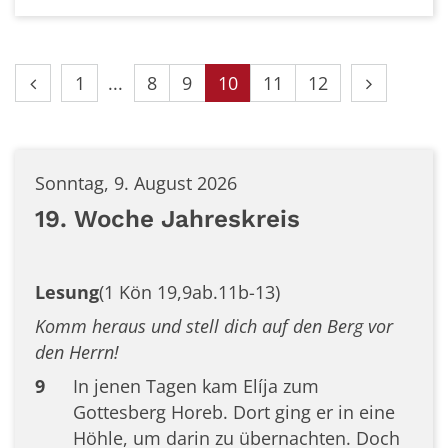
Vorherige Seite
Erste Seite
Nächste S
1
8
9
10
11
12
Sonntag, 9. August 2026
19. Woche Jahreskreis
Lesung
(1 Kön 19,9ab.11b-13)
Komm heraus und stell dich auf den Berg vor
den Herrn!
9
In jenen Tagen kam Elíja zum
Gottesberg Horeb. Dort ging er in eine
Höhle, um darin zu übernachten. Doch