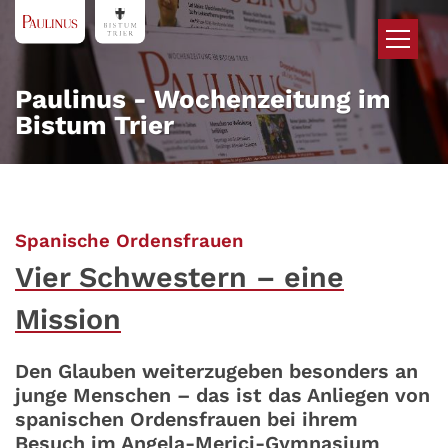
Zum Inhalt springen
Paulinus - Wochenzeitung im
Bistum Trier
:
Spanische Ordensfrauen
Vier Schwestern – eine
Mission
Den Glauben weiterzugeben besonders an
junge Menschen – das ist das Anliegen von
spanischen Ordensfrauen bei ihrem
Besuch im Angela-Merici-Gymnasium