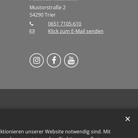
Mustorstraße 2
54290
Trier
0651 7105-610
Klick zum E-Mail senden
Bistum Trier auf Instragram
Bistum Trier auf Facebook
Bistum Trier auf You
✕
nktionieren unserer Website notwendig sind. Mit