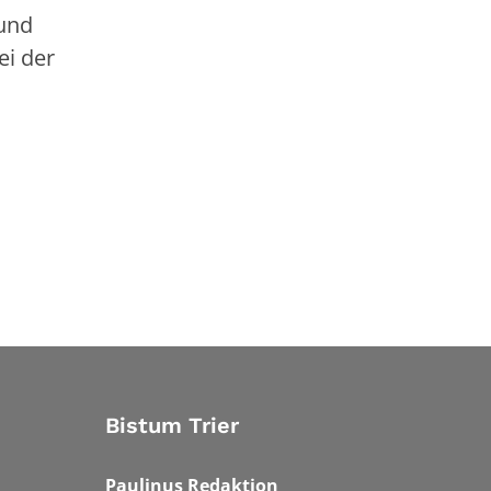
 und
ei der
Bistum Trier
Paulinus Redaktion