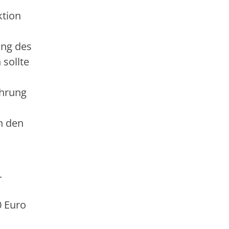
ktion
ung des
sollte
Ehrung
n den
.
0 Euro