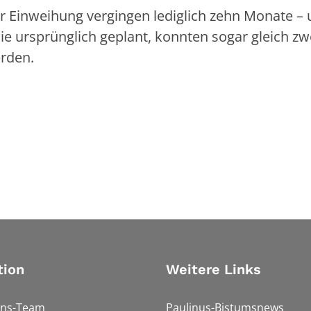
 Einweihung vergingen lediglich zehn Monate –
ie ursprünglich geplant, konnten sogar gleich zw
erden.
tion
Weitere Links
ons-Team
Paulinus-Bistumsnews