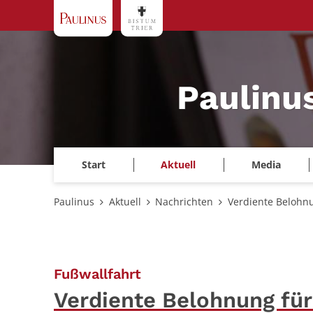
Zum Inhalt springen
Paulinu
Start
Aktuell
Media
Paulinus
Aktuell
Nachrichten
Verdiente Belohnu
:
Fußwallfahrt
Verdiente Belohnung fü