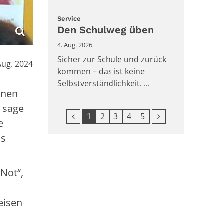
:
Service
Den Schulweg üben
4. Aug. 2026
Sicher zur Schule und zurück
:
Aug. 2024
kommen – das ist keine
Selbstverständlichkeit. ...
hnen
e sage
Vorherige Seite
Nächste Seite
1
2
3
4
5
e
ns
 Not“,
eisen