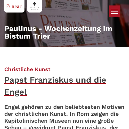
Zum Inhalt springen
Paulinus - Wochenzeitung im
Bistum Trier
:
Christliche Kunst
Papst Franziskus und die
Engel
Engel gehören zu den beliebtesten Motiven
der christlichen Kunst. In Rom zeigen die
Kapitolinischen Museen nun eine große
Schau – gewidmet Papst Franziskus, der