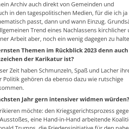
mein Archiv auch direkt von Gemeinden und
ch in den tagespolitischen Medien, für die ich ja
s thematisch passt, dann und wann Einzug. Grundsä
 allgemeinen Trend eines Nachlassens kirchlicher
iner Arbeit aber, noch ein wenig dagegen zu halt
 ernsten Themen im Rückblick 2023 denn auch
zeichen der Karikatur ist?
n dieser Zeit haben Schmunzeln, Spaß und Lacher ihr
r Politik gehören da ebenso dazu wie rutschige
vorkommen.
nächsten Jahr gern intensiver widmen würden
karikieren möchte: den Kriegsgerichtsprozess geg
Ausstoßes, eine Hand-in-Hand arbeitende Koaliti
nald Trumps, die Friedensinitiative für den nah