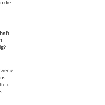
n die
chaft
ht
ig?
 wenig
uns
lten.
rs