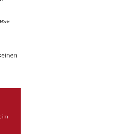
iese
?
seinen
t im