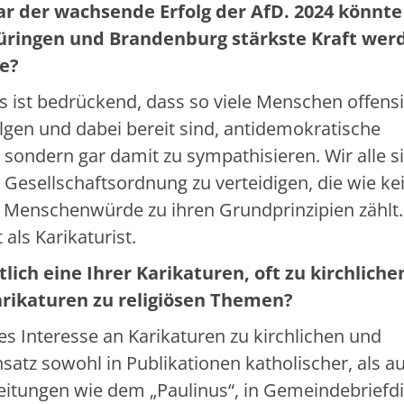
r der wachsende Erfolg der AfD. 2024 könnte
hüringen und Brandenburg stärkste Kraft wer
ie?
s ist bedrückend, dass so viele Menschen offensi
lgen und dabei bereit sind, antidemokratische
sondern gar damit zu sympathisieren. Wir alle s
Gesellschaftsordnung zu verteidigen, die wie ke
d Menschenwürde zu ihren Grundprinzipien zählt.
als Karikaturist.
lich eine Ihrer Karikaturen, oft zu kirchliche
arikaturen zu religiösen Themen?
es Interesse an Karikaturen zu kirchlichen und
atz sowohl in Publikationen katholischer, als a
zeitungen wie dem „Paulinus“, in Gemeindebriefd