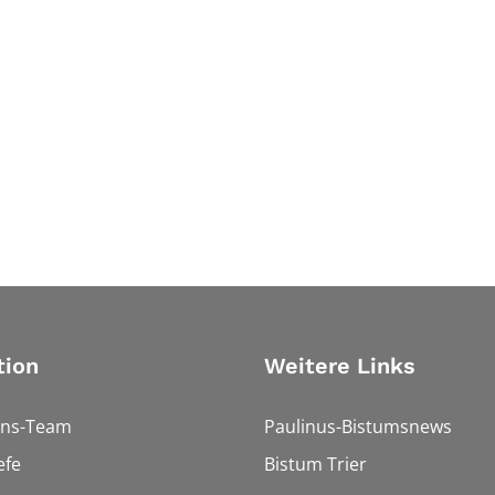
tion
Weitere Links
ons-Team
Paulinus-Bistumsnews
efe
Bistum Trier