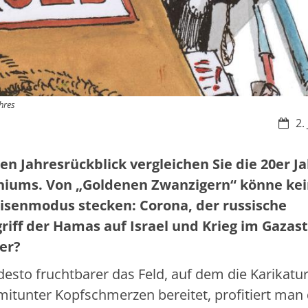
hres
Datu
2.
n Jahresrückblick vergleichen Sie die 20er J
nniums. Von „Goldenen Zwanzigern“ könne ke
risenmodus stecken: Corona, der russische
griff der Hamas auf Israel und Krieg im Gazast
ter?
, desto fruchtbarer das Feld, auf dem die Karikatur
mitunter Kopfschmerzen bereitet, profitiert man