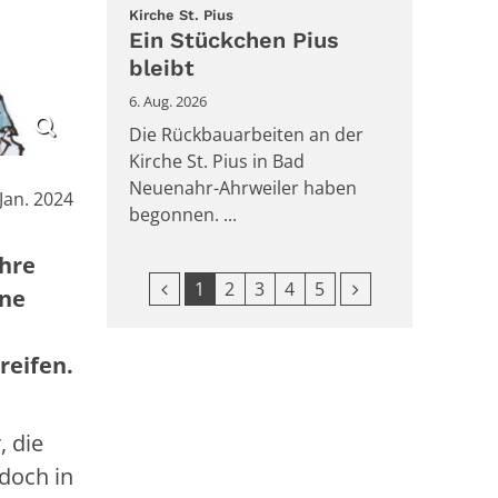
:
Kirche St. Pius
Ein Stückchen Pius
bleibt
6. Aug. 2026
Die Rückbauarbeiten an der
Kirche St. Pius in Bad
Neuenahr-Ahrweiler haben
m:
 Jan. 2024
begonnen. ...
ahre
Vorherige Seite
Nächste Seite
1
2
3
4
5
ine
reifen.
, die
 doch in