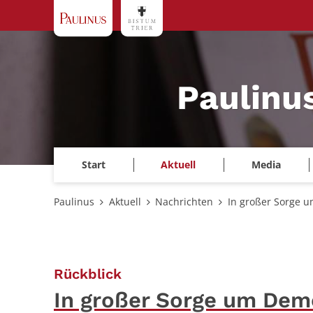
Zum Inhalt springen
Paulinu
Start
Aktuell
Media
Paulinus
Aktuell
Nachrichten
In großer Sorge 
:
Rückblick
In großer Sorge um Dem