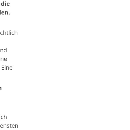
 die
den.
chtlich
ind
ine
 Eine
n
uch
iensten