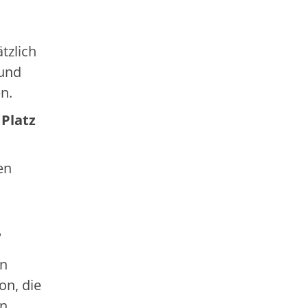
tzlich
 und
en.
 Platz
en
?
en
on, die
en