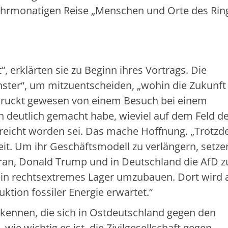
hrmonatigen Reise „Menschen und Orte des Rin
, erklärten sie zu Beginn ihres Vortrags. Die
nster“, um mitzuentscheiden, „wohin die Zukunft
ndruckt gewesen von einem Besuch bei einem
en deutlich gemacht habe, wieviel auf dem Feld d
rreicht worden sei. Das mache Hoffnung. „Trotz
Zeit. Um ihr Geschäftsmodell zu verlängern, setze
ran, Donald Trump und in Deutschland die AfD z
n ein rechtsextremes Lager umzubauen. Dort wird
ktion fossiler Energie erwartet.“
n kennen, die sich in Ostdeutschland gegen den
wie wichtig es ist, die Zivilgesellschaft gegen