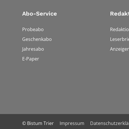
Abo-Service
Redak
Probeabo
Redakti
Geschenkabo
Leserbri
Jahresabo
Anzeige
E-Paper
© Bistum Trier
Impressum
Datenschutzerkl