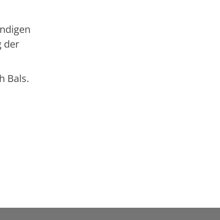
endigen
g der
h Bals.