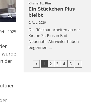
:
Kirche St. Pius
Ein Stückchen Pius
bleibt
6. Aug. 2026
Die Rückbauarbeiten an der
Feb. 2025
Kirche St. Pius in Bad
Neuenahr-Ahrweiler haben
der
begonnen. ...
, wurde
in der
Vorherige Seite
Nächste Seite
1
2
3
4
5
uttner-
der