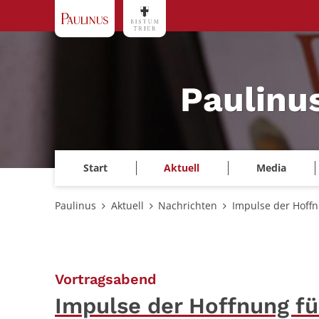
Zum Inhalt springen
Paulinu
Start
Aktuell
Media
Paulinus
Aktuell
Nachrichten
Impulse der Hoffn
:
Vortragsabend
Impulse der Hoffnung fü