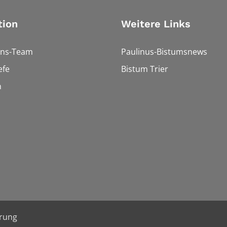
tion
Weitere Links
ons-Team
Paulinus-Bistumsnews
efe
Bistum Trier
n
ärung