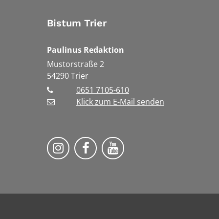
Bistum Trier
Paulinus Redaktion
Mustorstraße 2
54290
Trier
0651 7105-610
Klick zum E-Mail senden
Bistum Trier auf Instragram
Bistum Trier auf Facebook
Bistum Trier auf You