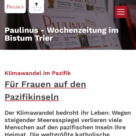
Zum Inhalt springen
Paulinus - Wochenzeitung im
Bistum Trier
:
Klimawandel im Pazifik
Für Frauen auf den
Pazifikinseln
Der Klimawandel bedroht ihr Leben: Wegen
steigender Meeresspiegel verlieren viele
Menschen auf den pazifischen Inseln ihre
Heimat. Die weltgrößte katholische