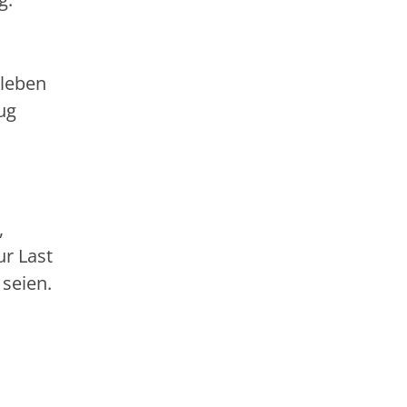
 leben
ug
,
ur Last
 seien.