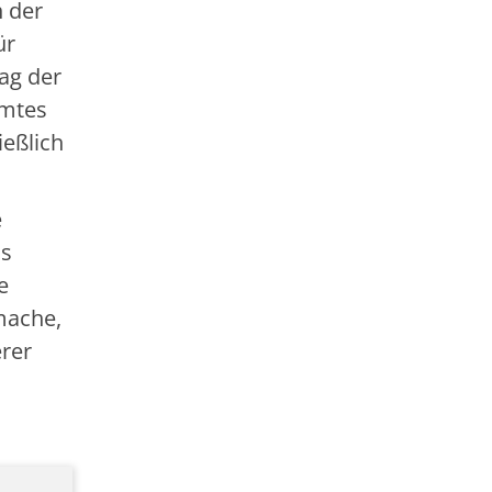
h der
ür
ag der
amtes
ießlich
e
us
e
mache,
erer