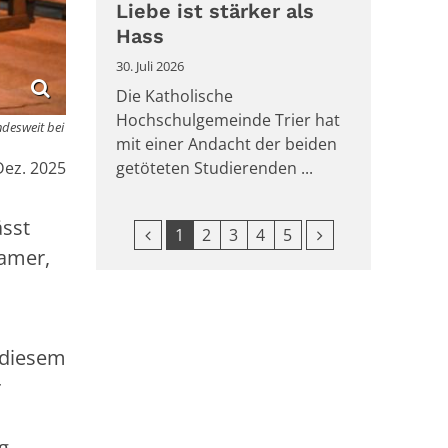
Liebe ist stärker als
Hass
30. Juli 2026
Die Katholische
Hochschulgemeinde Trier hat
ndesweit bei
mit einer Andacht der beiden
:
Dez. 2025
getöteten Studierenden ...
ässt
Vorherige Seite
Nächste Seite
1
2
3
4
5
samer,
u diesem
r
g.