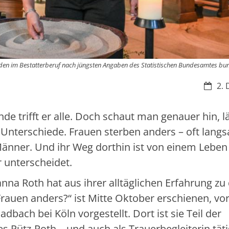
enden im Bestatterberuf nach jüngsten Angaben des Statistischen Bundesamtes bu
Datum
2. 
de trifft er alle. Doch schaut man genauer hin, l
s Unterschiede. Frauen sterben anders – oft lang
 Männer. Und ihr Weg dorthin ist von einem Leben
 unterscheidet.
anna Roth hat aus ihrer alltäglichen Erfahrung z
rauen anders?“ ist Mitte Oktober erschienen, vo
dbach bei Köln vorgestellt. Dort ist sie Teil der
Pütz-Roth – und auch als Trauerbegleiterin täti