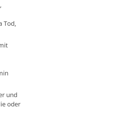
,
a Tod,
mit
min
der und
ie oder