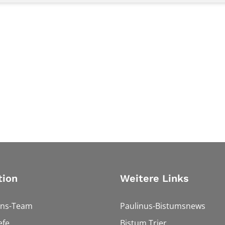
tion
Weitere Links
ons-Team
Paulinus-Bistumsnews
efe
Bistum Trier