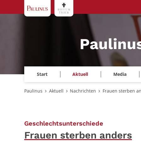
Zum Inhalt springen
Paulinu
Start
Aktuell
Media
Paulinus
Aktuell
Nachrichten
Frauen sterben a
:
Geschlechtsunterschiede
Frauen sterben anders