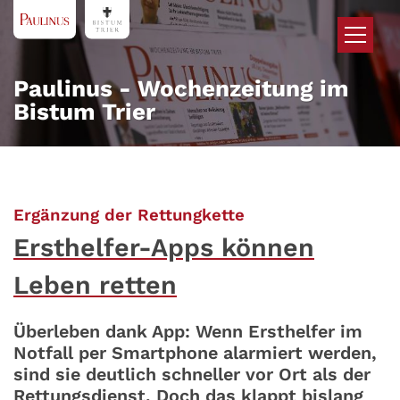
Zum Inhalt springen
Paulinus - Wochenzeitung im
Bistum Trier
:
Ergänzung der Rettungkette
Ersthelfer-Apps können
Leben retten
Überleben dank App: Wenn Ersthelfer im
Notfall per Smartphone alarmiert werden,
sind sie deutlich schneller vor Ort als der
Rettungsdienst. Doch das klappt bislang