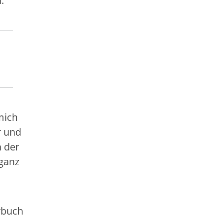
.“
mich
r und
n der
ganz
rbuch