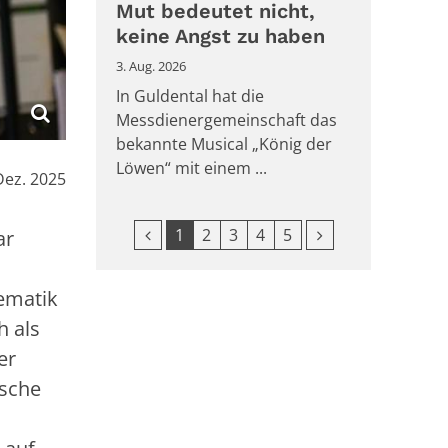
Mut bedeutet nicht,
keine Angst zu haben
3. Aug. 2026
In Guldental hat die
Messdienergemeinschaft das
bekannte Musical „König der
Löwen“ mit einem ...
Dez. 2025
Vorherige Seite
Nächste Seite
1
2
3
4
5
ar
ematik
h als
er
ische