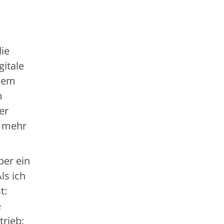
die
gitale
udem
m
er
n mehr
ber ein
ls ich
t:
e
trieb: