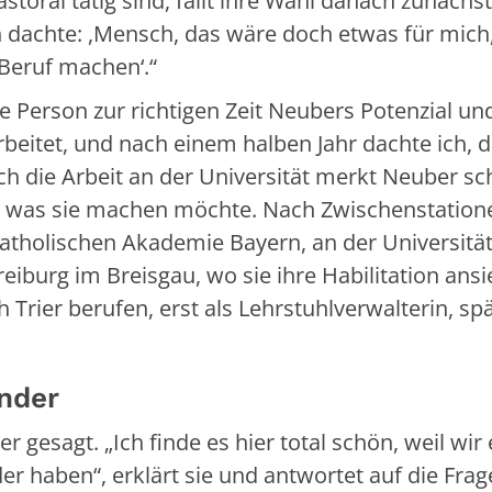
storal tätig sind, fällt ihre Wahl danach zunächst
ch dachte: ,Mensch, das wäre doch etwas für mich
Beruf machen‘.“
e Person zur richtigen Zeit Neubers Potenzial und
rbeitet, und nach einem halben Jahr dachte ich, 
rch die Arbeit an der Universität merkt Neuber sch
s, was sie machen möchte. Nach Zwischenstation
Katholischen Akademie Bayern, an der Universitä
eiburg im Breisgau, wo sie ihre Habilitation ansi
h Trier berufen, erst als Lehrstuhlverwalterin, sp
ander
 gesagt. „Ich finde es hier total schön, weil wir 
er haben“, erklärt sie und antwortet auf die Frag