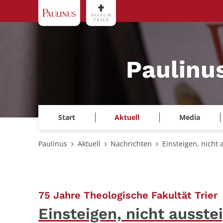
Zum Inhalt springen
Paulinu
Start
Aktuell
Media
Paulinus
Aktuell
Nachrichten
Einsteigen, nicht 
:
75 Jahre Theologische Fakultät Trier
Einsteigen, nicht ausste