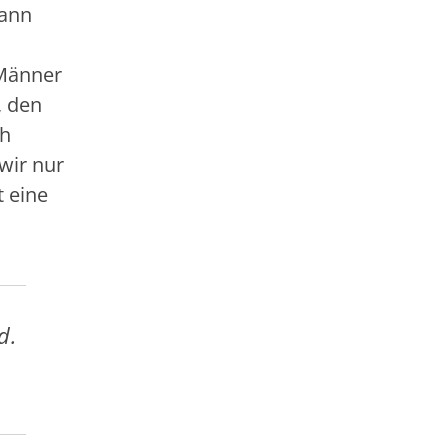
Mann
 Männer
, den
ch
wir nur
t eine
d.