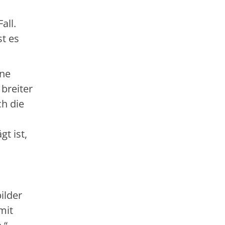
all.
st es
ine
breiter
ch die
t ist,
ilder
mit