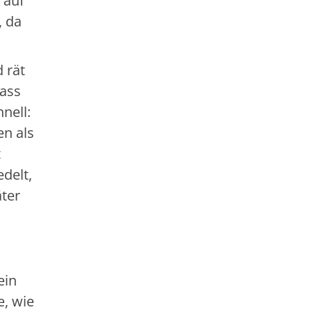
 auf
, da
 rät
dass
nell:
en als
t
edelt,
äter
ein
e, wie