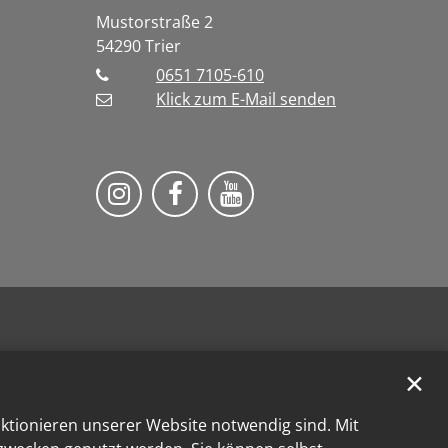
Mustorstraße 2
54290
Trier
0651 7105-610
Klick zum E-Mail senden
Bistum Trier auf Instragram
Bistum Trier auf Facebook
Bistum Trier auf You
✕
nktionieren unserer Website notwendig sind. Mit