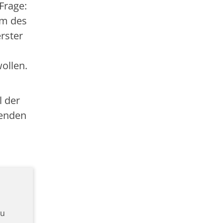
Frage:
am des
rster
ollen.
l der
denden
zu