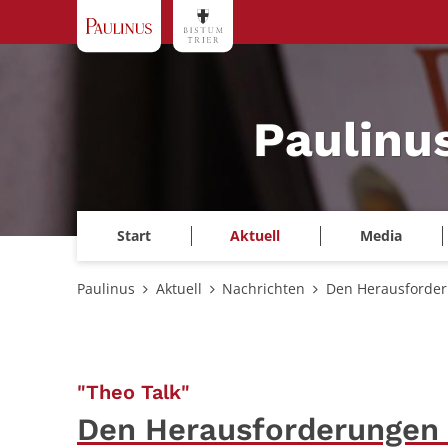
Zum Inhalt springen
Paulinu
Start
Aktuell
Media
Paulinus
Aktuell
Nachrichten
Den Herausforder
:
"Theo Talk"
Den Herausforderungen 