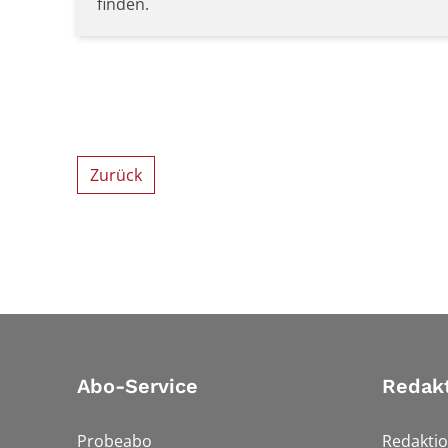
finden.
Zurück
Abo-Service
Redak
Probeabo
Redakti