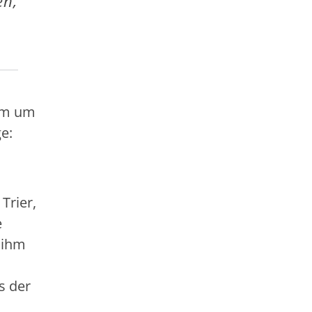
en,
lem um
e:
Trier,
e
e ihm
s der