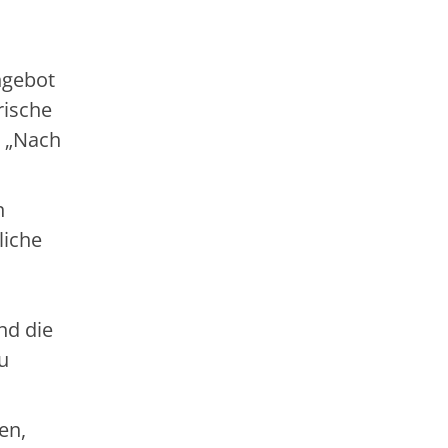
ngebot
rische
: „Nach
n
liche
nd die
u
en,