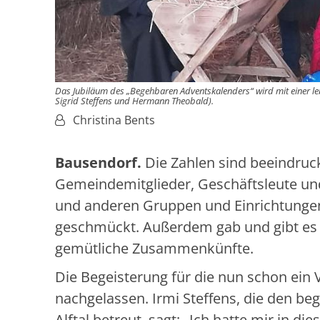
Das Jubiläum des „Begehbaren Adventskalenders“ wird mit einer leb
Sigrid Steffens und Hermann Theobald).
Von:
Christina Bents
Bausendorf.
Die Zahlen sind beeindruc
Gemeindemitglieder, Geschäftsleute und
und anderen Gruppen und Einrichtungen 
geschmückt. Außerdem gab und gibt es d
gemütliche Zusammenkünfte.
Die Begeisterung für die nun schon ein 
nachgelassen. Irmi Steffens, die den be
Alftal betreut, sagt: „Ich hatte mir in di