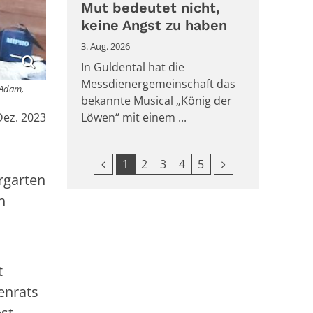
Mut bedeutet nicht,
keine Angst zu haben
3. Aug. 2026
In Guldental hat die
Messdienergemeinschaft das
 Adam,
bekannte Musical „König der
Dez. 2023
Löwen“ mit einem ...
Vorherige Seite
Nächste Seite
1
2
3
4
5
rgarten
h
t
enrats
bst