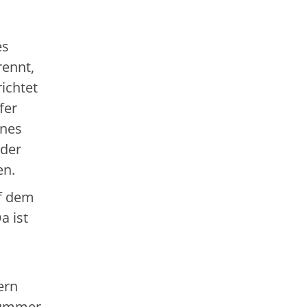
es
rennt,
richtet
fer
ines
 der
en.
uf dem
a ist
ern
 Nummer