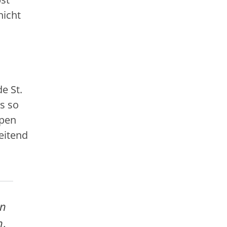
nicht
e St.
s so
ppen
eitend
in
n.