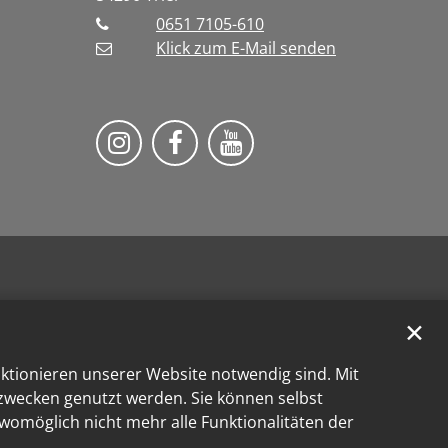
0651 7105-610
Klick zum E-Mail senden
Bistum Trier auf Instragram
Bistum Trier auf Facebook
Bistum Trier auf You
✕
nktionieren unserer Website notwendig sind. Mit
kzwecken genutzt werden. Sie können selbst
 womöglich nicht mehr alle Funktionalitäten der