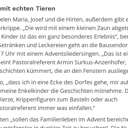
 mit echten Tieren
len Maria, Josef und die Hirten, außerdem gibt 
erkrippe. „Die wird mit einem kleinen Zaun abget
 Kinder ist das ein ganz besonderes Erlebnis“, be
 Getränken und Leckereien geht an die Bausendor
 Uhr mit einem Adventsliedersingen. „Das ist e
meint Pastoralreferent Armin Surkus-Anzenhofer,
Geschichten kümmert, die an den Fenstern auslieg
so, „dass ich in eine Ecke des Dorfes gehe, mir a
meine Enkelkinder die Geschichten mitnehme. D
 Kerze, Krippenfiguren zum Basteln oder auch
storalreferent immer was einfallen.“
ten „sollen das Familienleben im Advent bereich
fnungsfenster in dunkler Zeit zu besuchen“. Die