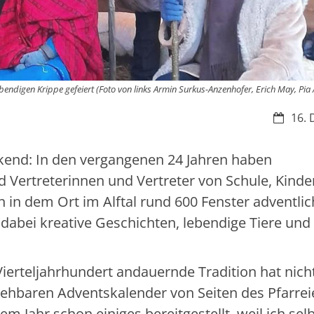
endigen Krippe gefeiert (Foto von links Armin Surkus-Anzenhofer, Erich May, Pia
Datum:
16. 
kend: In den vergangenen 24 Jahren haben
 Vertreterinnen und Vertreter von Schule, Kinde
in dem Ort im Alftal rund 600 Fenster adventlic
abei kreative Geschichten, lebendige Tiere und
Vierteljahrhundert andauernde Tradition hat nich
gehbaren Adventskalender von Seiten des Pfarrei
esem Jahr schon einiges bereitgestellt, weil ich sel