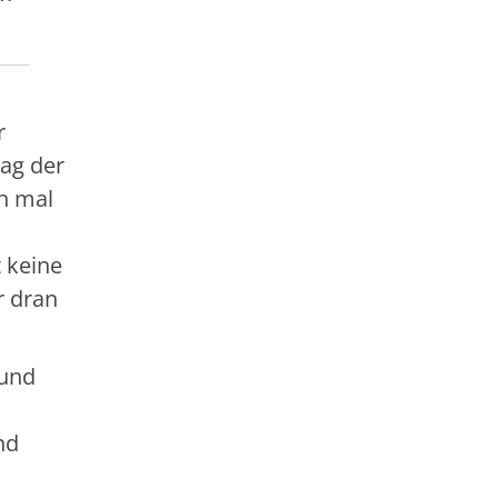
r
ag der
ch mal
 keine
r dran
 und
nd