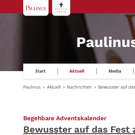
Zum Inhalt springen
Paulinu
Start
Aktuell
Media
Paulinus
Aktuell
Nachrichten
Bewusster auf da
:
Begehbare Adventskalender
Bewusster auf das Fest