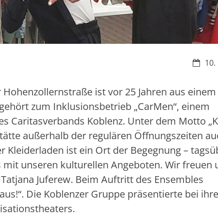
Datum
10.
Hohenzollernstraße ist vor 25 Jahren aus einem
ehört zum Inklusionsbetrieb „CarMen“, einem
s Caritasverbands Koblenz. Unter dem Motto „K
stätte außerhalb der regulären Öffnungszeiten a
r Kleiderladen ist ein Ort der Begegnung – tagsü
mit unseren kulturellen Angeboten. Wir freuen 
n Tatjana Juferew. Beim Auftritt des Ensembles
us!“. Die Koblenzer Gruppe präsentierte bei ih
isationstheaters.