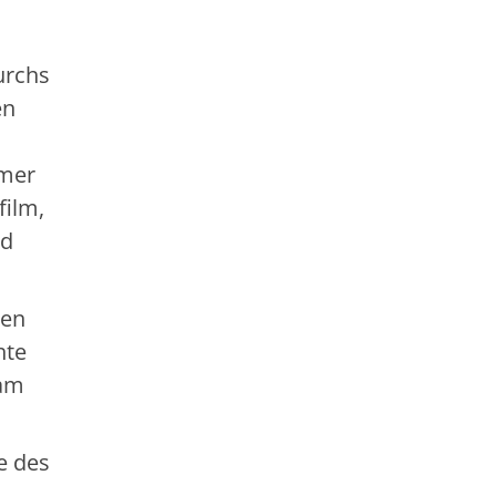
urchs
en
mmer
film,
nd
hen
hte
 am
e des