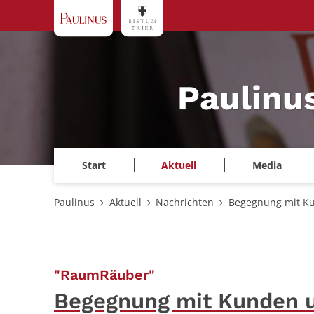
Zum Inhalt springen
Paulinu
Start
Aktuell
Media
Paulinus
Aktuell
Nachrichten
Begegnung mit Ku
:
"RaumRäuber"
Begegnung mit Kunden u