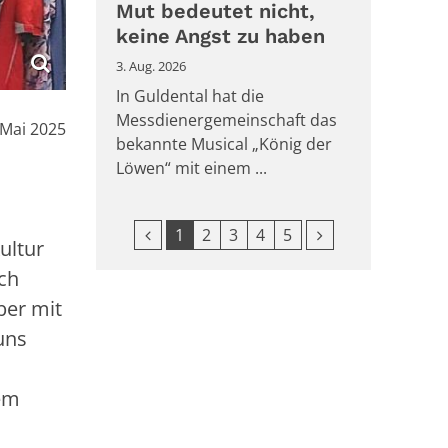
Mut bedeutet nicht,
keine Angst zu haben
3. Aug. 2026
In Guldental hat die
Messdienergemeinschaft das
:
 Mai 2025
bekannte Musical „König der
Löwen“ mit einem ...
Vorherige Seite
Nächste Seite
1
2
3
4
5
ultur
uch
ber mit
uns
rem