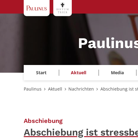
Zum Inhalt springen
Paulinu
Start
Aktuell
Media
Paulinus
Aktuell
Nachrichten
Abschiebung ist s
:
Abschiebung
Abschiebung ist stressb