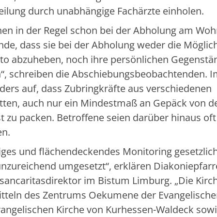
ilung durch unabhängige Fachärzte einholen.
en in der Regel schon bei der Abholung am Woh
de, dass sie bei der Abholung weder die Möglic
nto abzuheben, noch ihre persönlichen Gegenstä
n“, schreiben die Abschiebungsbeobachtenden. 
ders auf, dass Zubringkräfte aus verschiedenen
ätten, auch nur ein Mindestmaß an Gepäck von d
t zu packen. Betroffene seien darüber hinaus oft
en.
iges und flächendeckendes Monitoring gesetzlich
unzureichend umgesetzt“, erklären Diakoniepfarr
sancaritasdirektor im Bistum Limburg. „Die Kirc
Mitteln des Zentrums Oekumene der Evangelisch
vangelischen Kirche von Kurhessen-Waldeck sow