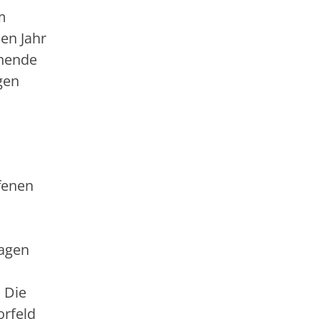
m
en Jahr
chende
gen
fenen
lagen
 Die
orfeld