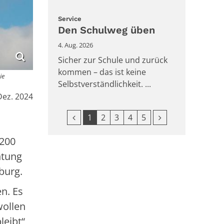
:
Service
Den Schulweg üben
4. Aug. 2026
Sicher zur Schule und zurück
kommen – das ist keine
ie
Selbstverständlichkeit. ...
Dez. 2024
Vorherige Seite
Nächste Seite
1
2
3
4
5
.200
htung
burg.
n. Es
ollen
eibt“,