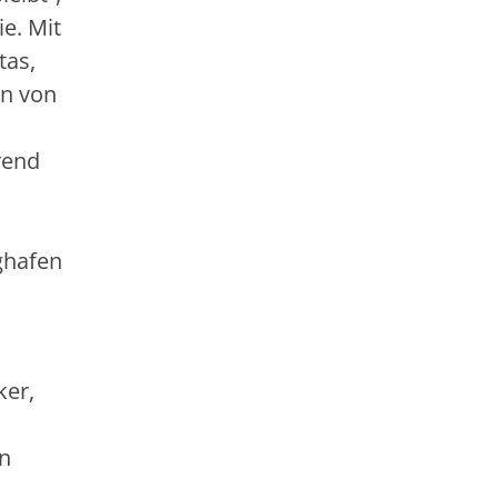
e. Mit
tas,
en von
rend
n
ghafen
ker,
en