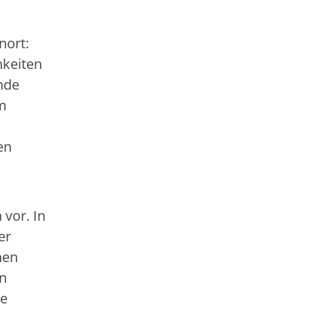
nort:
hkeiten
nde
Im
en
 vor. In
er
hen
en
ie