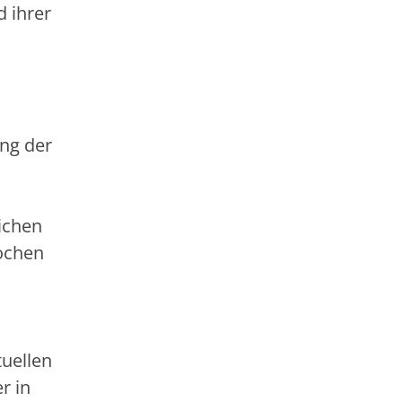
 ihrer
ng der
ichen
ochen
tuellen
r in